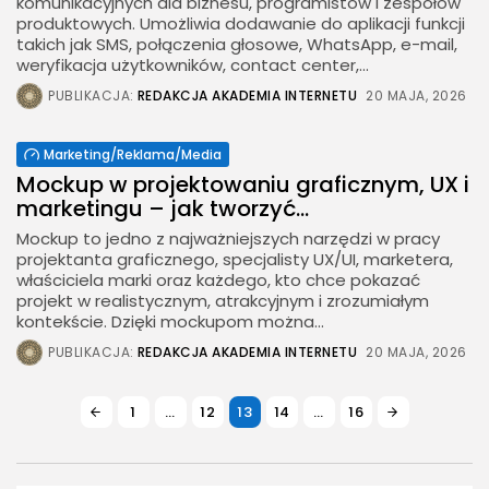
komunikacyjnych dla biznesu, programistów i zespołów
produktowych. Umożliwia dodawanie do aplikacji funkcji
takich jak SMS, połączenia głosowe, WhatsApp, e-mail,
weryfikacja użytkowników, contact center,...
PUBLIKACJA:
REDAKCJA AKADEMIA INTERNETU
20 MAJA, 2026
Marketing/Reklama/Media
Mockup w projektowaniu graficznym, UX i
marketingu – jak tworzyć...
Mockup to jedno z najważniejszych narzędzi w pracy
projektanta graficznego, specjalisty UX/UI, marketera,
właściciela marki oraz każdego, kto chce pokazać
projekt w realistycznym, atrakcyjnym i zrozumiałym
kontekście. Dzięki mockupom można...
PUBLIKACJA:
REDAKCJA AKADEMIA INTERNETU
20 MAJA, 2026
1
…
12
13
14
…
16