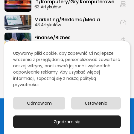
IT/Komputery/Gry Komputerowe
63 Artykułów
Marketing/Reklama/Media
43 Artykułów
2026 Akademia Internetu Wszelkie prawa
zastrzeżone. Treści umieszczone na stronie
chronione są prawem autorskim.
Finanse/Biznes
19 Artykułów
Używamy pliki cookie, aby zapewnić Ci najlepsze
Technologia
wrażenia z przeglądania, personalizować zawartość
10 Artykułów
naszej witryny, analizować jej ruch i wyświetlać
odpowiednie reklamy. Aby uzyskać więcej
Rozrywka
informacji, zapoznaj się z naszą polityką
8 Artykułów
prywatności.
Odmawiam
Ustawienia
2026 Akademia Internetu Wszelkie prawa zastrzeżone.
Treści umieszczone na stronie chronione są prawem
autorskim.
Zgadzam się
Polityka prywatności
Blog
Kontakt