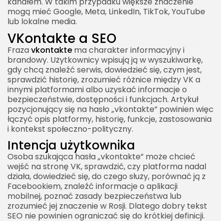
kanałem. W takim przypadku większe znaczenie
mogą mieć Google, Meta, LinkedIn, TikTok, YouTube
lub lokalne media.
VKontakte a SEO
Fraza
vkontakte
ma charakter informacyjny i
2026 Akademia Internetu Wszelkie prawa
brandowy. Użytkownicy wpisują ją w wyszukiwarkę,
zastrzeżone. Treści umieszczone na stronie
gdy chcą znaleźć serwis, dowiedzieć się, czym jest,
chronione są prawem autorskim.
sprawdzić historię, zrozumieć różnice między VK a
innymi platformami albo uzyskać informacje o
bezpieczeństwie, dostępności i funkcjach. Artykuł
pozycjonujący się na hasło „vkontakte” powinien więc
łączyć opis platformy, historię, funkcje, zastosowania
i kontekst społeczno-polityczny.
Intencja użytkownika
Osoba szukająca hasła „vkontakte” może chcieć
wejść na stronę VK, sprawdzić, czy platforma nadal
działa, dowiedzieć się, do czego służy, porównać ją z
Facebookiem, znaleźć informacje o aplikacji
mobilnej, poznać zasady bezpieczeństwa lub
zrozumieć jej znaczenie w Rosji. Dlatego dobry tekst
SEO nie powinien ograniczać się do krótkiej definicji.