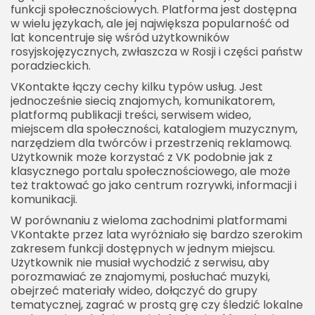
funkcji społecznościowych. Platforma jest dostępna
VKontakte a młodzi użytkownicy
w wielu językach, ale jej największa popularność od
lat koncentruje się wśród użytkowników
VKontakte a treści multimedialne
rosyjskojęzycznych, zwłaszcza w Rosji i części państw
Znaczenie wideo
poradzieckich.
Znaczenie muzyki
VKontakte łączy cechy kilku typów usług. Jest
jednocześnie siecią znajomych, komunikatorem,
VKontakte a rynek reklamowy
platformą publikacji treści, serwisem wideo,
miejscem dla społeczności, katalogiem muzycznym,
Kiedy warto reklamować się w VK?
narzędziem dla twórców i przestrzenią reklamową.
VKontakte a SEO
Użytkownik może korzystać z VK podobnie jak z
klasycznego portalu społecznościowego, ale może
Intencja użytkownika
też traktować go jako centrum rozrywki, informacji i
Słowa powiązane
komunikacji.
W porównaniu z wieloma zachodnimi platformami
Jak korzystać z VKontakte?
VKontakte przez lata wyróżniało się bardzo szerokim
Pierwsze kroki
zakresem funkcji dostępnych w jednym miejscu.
Użytkownik nie musiał wychodzić z serwisu, aby
VKontakte dla firm
porozmawiać ze znajomymi, posłuchać muzyki,
Profil firmowy
obejrzeć materiały wideo, dołączyć do grupy
tematycznej, zagrać w prostą grę czy śledzić lokalne
Treści firmowe