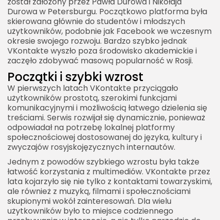
został założony przez Pawła Durowa i Nikołaja
Zalety VKontakte
Durowa w Petersburgu. Początkowo platforma była
skierowana głównie do studentów i młodszych
Ograniczenia VKontakte
użytkowników, podobnie jak Facebook we wczesnym
Jak bezpiecznie korzystać z VKontakte?
okresie swojego rozwoju. Bardzo szybko jednak
VKontakte wyszło poza środowisko akademickie i
VKontakte w strategii obecności online
zaczęło zdobywać masową popularność w Rosji.
VKontakte jako zjawisko cyfrowe
Początki i szybki wzrost
W pierwszych latach VKontakte przyciągało
użytkowników prostotą, szerokimi funkcjami
komunikacyjnymi i możliwością łatwego dzielenia się
treściami. Serwis rozwijał się dynamicznie, ponieważ
odpowiadał na potrzebę lokalnej platformy
społecznościowej dostosowanej do języka, kultury i
zwyczajów rosyjskojęzycznych internautów.
Jednym z powodów szybkiego wzrostu była także
łatwość korzystania z multimediów. VKontakte przez
lata kojarzyło się nie tylko z kontaktami towarzyskimi,
ale również z muzyką, filmami i społecznościami
skupionymi wokół zainteresowań. Dla wielu
użytkowników było to miejsce codziennego