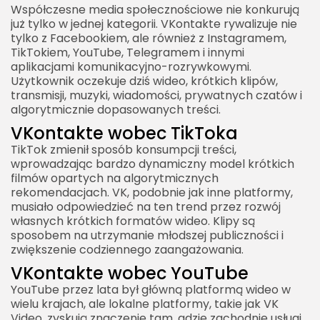
Współczesne media społecznościowe nie konkurują
już tylko w jednej kategorii. VKontakte rywalizuje nie
tylko z Facebookiem, ale również z Instagramem,
TikTokiem, YouTube, Telegramem i innymi
aplikacjami komunikacyjno-rozrywkowymi.
Użytkownik oczekuje dziś wideo, krótkich klipów,
transmisji, muzyki, wiadomości, prywatnych czatów i
algorytmicznie dopasowanych treści.
VKontakte wobec TikToka
TikTok zmienił sposób konsumpcji treści,
wprowadzając bardzo dynamiczny model krótkich
filmów opartych na algorytmicznych
rekomendacjach. VK, podobnie jak inne platformy,
musiało odpowiedzieć na ten trend przez rozwój
własnych krótkich formatów wideo. Klipy są
sposobem na utrzymanie młodszej publiczności i
zwiększenie codziennego zaangażowania.
VKontakte wobec YouTube
YouTube przez lata był główną platformą wideo w
wielu krajach, ale lokalne platformy, takie jak VK
Video, zyskują znaczenie tam, gdzie zachodnie usługi