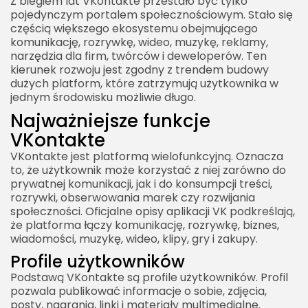
Z biegiem lat VKontakte przestało być tylko
pojedynczym portalem społecznościowym. Stało się
częścią większego ekosystemu obejmującego
komunikację, rozrywkę, wideo, muzykę, reklamy,
narzędzia dla firm, twórców i deweloperów. Ten
kierunek rozwoju jest zgodny z trendem budowy
dużych platform, które zatrzymują użytkownika w
jednym środowisku możliwie długo.
Najważniejsze funkcje
VKontakte
VKontakte jest platformą wielofunkcyjną. Oznacza
to, że użytkownik może korzystać z niej zarówno do
prywatnej komunikacji, jak i do konsumpcji treści,
rozrywki, obserwowania marek czy rozwijania
społeczności. Oficjalne opisy aplikacji VK podkreślają,
że platforma łączy komunikację, rozrywkę, biznes,
wiadomości, muzykę, wideo, klipy, gry i zakupy.
Profile użytkowników
Podstawą VKontakte są profile użytkowników. Profil
pozwala publikować informacje o sobie, zdjęcia,
posty, nagrania, linki i materiały multimedialne.