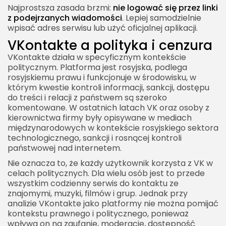
Najprostsza zasada brzmi:
nie logować się przez linki
z podejrzanych wiadomości
. Lepiej samodzielnie
wpisać adres serwisu lub użyć oficjalnej aplikacji.
VKontakte a polityka i cenzura
VKontakte działa w specyficznym kontekście
politycznym. Platforma jest rosyjska, podlega
rosyjskiemu prawu i funkcjonuje w środowisku, w
którym kwestie kontroli informacji, sankcji, dostępu
do treści i relacji z państwem są szeroko
komentowane. W ostatnich latach VK oraz osoby z
kierownictwa firmy były opisywane w mediach
międzynarodowych w kontekście rosyjskiego sektora
technologicznego, sankcji i rosnącej kontroli
państwowej nad internetem.
Nie oznacza to, że każdy użytkownik korzysta z VK w
celach politycznych. Dla wielu osób jest to przede
wszystkim codzienny serwis do kontaktu ze
znajomymi, muzyki, filmów i grup. Jednak przy
analizie VKontakte jako platformy nie można pomijać
kontekstu prawnego i politycznego, ponieważ
wpływa on na zaufanie, moderację, dostępność