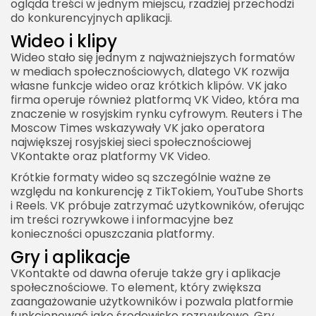
ogląda treści w jednym miejscu, rzadziej przechodzi
do konkurencyjnych aplikacji.
Wideo i klipy
Wideo stało się jednym z najważniejszych formatów
w mediach społecznościowych, dlatego VK rozwija
własne funkcje wideo oraz krótkich klipów. VK jako
firma operuje również platformą VK Video, która ma
znaczenie w rosyjskim rynku cyfrowym. Reuters i The
Moscow Times wskazywały VK jako operatora
największej rosyjskiej sieci społecznościowej
VKontakte oraz platformy VK Video.
Krótkie formaty wideo są szczególnie ważne ze
względu na konkurencję z TikTokiem, YouTube Shorts
i Reels. VK próbuje zatrzymać użytkowników, oferując
im treści rozrywkowe i informacyjne bez
konieczności opuszczania platformy.
Gry i aplikacje
VKontakte od dawna oferuje także gry i aplikacje
społecznościowe. To element, który zwiększa
zaangażowanie użytkowników i pozwala platformie
funkcjonować jako środowisko rozrywkowe. Gry