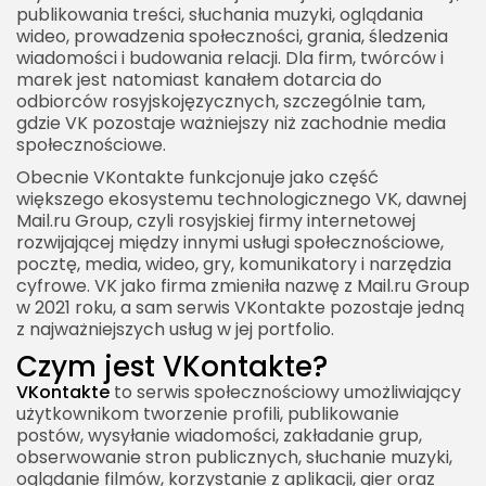
Reklama w VKontakte
publikowania treści, słuchania muzyki, oglądania
wideo, prowadzenia społeczności, grania, śledzenia
Społeczności jako przewaga VK
wiadomości i budowania relacji. Dla firm, twórców i
marek jest natomiast kanałem dotarcia do
VKontakte dla twórców internetowych
odbiorców rosyjskojęzycznych, szczególnie tam,
Treści, które sprawdzają się w VK
gdzie VK pozostaje ważniejszy niż zachodnie media
społecznościowe.
VKontakte a prywatność
Obecnie VKontakte funkcjonuje jako część
Co warto ograniczać na VKontakte
większego ekosystemu technologicznego VK, dawnej
VKontakte a bezpieczeństwo konta
Mail.ru Group, czyli rosyjskiej firmy internetowej
rozwijającej między innymi usługi społecznościowe,
Phishing i fałszywe logowanie
pocztę, media, wideo, gry, komunikatory i narzędzia
cyfrowe. VK jako firma zmieniła nazwę z Mail.ru Group
VKontakte a polityka i cenzura
w 2021 roku, a sam serwis VKontakte pozostaje jedną
Ograniczenia i dostępność w wybranych
z najważniejszych usług w jej portfolio.
krajach
Czym jest VKontakte?
VKontakte na Ukrainie i w innych krajach
VKontakte
to serwis społecznościowy umożliwiający
użytkownikom tworzenie profili, publikowanie
VKontakte w Rosji
postów, wysyłanie wiadomości, zakładanie grup,
VKontakte jako platforma dla społeczności
obserwowanie stron publicznych, słuchanie muzyki,
oglądanie filmów, korzystanie z aplikacji, gier oraz
lokalnych