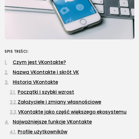
SPIS TREŚCI:
Czym jest VKontakte?
Nazwa VKontakte i skrót VK
Historia VKontakte
Początki i szybki wzrost
Założyciele i zmiany własnościowe
VKontakte jako część większego ekosystemu
Najważniejsze funkcje VKontakte
Profile użytkowników