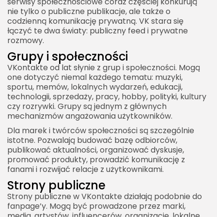
serwisy społecznościowe coraz częściej konkurują
nie tylko o publiczne publikacje, ale także o
codzienną komunikację prywatną. VK stara się
łączyć te dwa światy: publiczny feed i prywatne
rozmowy.
Grupy i społeczności
VKontakte od lat słynie z grup i społeczności. Mogą
one dotyczyć niemal każdego tematu: muzyki,
sportu, memów, lokalnych wydarzeń, edukacji,
technologii, sprzedaży, pracy, hobby, polityki, kultury
czy rozrywki. Grupy są jednym z głównych
mechanizmów angażowania użytkowników.
Dla marek i twórców społeczności są szczególnie
istotne. Pozwalają budować bazę odbiorców,
publikować aktualności, organizować dyskusje,
promować produkty, prowadzić komunikację z
fanami i rozwijać relacje z użytkownikami.
Strony publiczne
Strony publiczne w VKontakte działają podobnie do
fanpage’y. Mogą być prowadzone przez marki,
media, artystów, influencerów, organizacje, lokalne