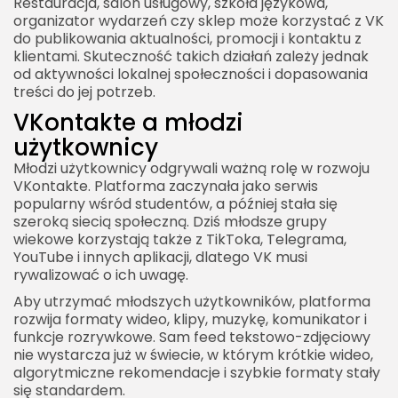
Restauracja, salon usługowy, szkoła językowa,
organizator wydarzeń czy sklep może korzystać z VK
do publikowania aktualności, promocji i kontaktu z
klientami. Skuteczność takich działań zależy jednak
od aktywności lokalnej społeczności i dopasowania
treści do jej potrzeb.
VKontakte a młodzi
użytkownicy
Młodzi użytkownicy odgrywali ważną rolę w rozwoju
VKontakte. Platforma zaczynała jako serwis
popularny wśród studentów, a później stała się
szeroką siecią społeczną. Dziś młodsze grupy
wiekowe korzystają także z TikToka, Telegrama,
YouTube i innych aplikacji, dlatego VK musi
rywalizować o ich uwagę.
Aby utrzymać młodszych użytkowników, platforma
rozwija formaty wideo, klipy, muzykę, komunikator i
funkcje rozrywkowe. Sam feed tekstowo-zdjęciowy
nie wystarcza już w świecie, w którym krótkie wideo,
algorytmiczne rekomendacje i szybkie formaty stały
się standardem.