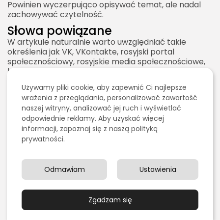
Powinien wyczerpująco opisywać temat, ale nadal
zachowywać czytelność.
Słowa powiązane
W artykule naturalnie warto uwzględniać takie
określenia jak VK, VKontakte, rosyjski portal
społecznościowy, rosyjskie media społecznościowe,
komunikator VK, grupy VK, VK Video, VK Music,
aplikacja VK, marketing w VK i bezpieczeństwo VK.
Używamy pliki cookie, aby zapewnić Ci najlepsze
Nie należy jednak przesadzać z powtarzaniem frazy.
wrażenia z przeglądania, personalizować zawartość
Najważniejsze jest, aby tekst był użyteczny dla
naszej witryny, analizować jej ruch i wyświetlać
czytelnika.
odpowiednie reklamy. Aby uzyskać więcej
Jak korzystać z VKontakte?
informacji, zapoznaj się z naszą polityką
Korzystanie z VKontakte wymaga utworzenia konta
prywatności.
lub zalogowania się do istniejącego profilu.
Użytkownik może korzystać z wersji przeglądarkowej
lub aplikacji mobilnej. Oficjalne aplikacje VK są
Odmawiam
Ustawienia
dostępne w sklepach z aplikacjami, choć ich
dostępność może zależeć od kraju i aktualnych
uwarunkowań.
Zgadzam się
Po zalogowaniu użytkownik może uzupełnić profil,