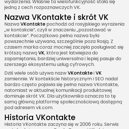
wydarzenia. Właśnie ta wielofunkcyjność stała się
jedną z cech rozpoznawczych VK.
VKontakte a e-commerce
Nazwa VKontakte i skrót VK
VKontakte a edukacja i kursy online
Nazwa
VKontakte
pochodzi od rosyjskiego wyrażenia
VKontakte a media i informacje
„w kontakcie”, czyli w znaczeniu „pozostawać w
VKontakte a dezinformacja
kontakcie”. Początkowo pełna nazwa była
powszechnie używana, szczególnie poza Rosją. Z
VKontakte a moderacja treści
czasem marka coraz mocniej zaczęła posługiwać się
krótszą nazwą
VK
, która jest łatwiejsza do
VKontakte a aplikacja mobilna
zapamiętania, bardziej uniwersalna i lepiej pasuje do
VKontakte a desktop
szerszego ekosystemu usług cyfrowych.
VKontakte a integracje i ekosystem VK
Dziś wiele osób używa nazw
VKontakte
i
VK
zamiennie. W kontekście historycznym i SEO nadal
VKontakte a gospodarka cyfrowa Rosji
bardzo często pojawia się pełna nazwa VKontakte,
natomiast w aktualnej komunikacji produktowej
VKontakte a przyszłość mediów
dominuje skrót VK. Dla użytkownika oznacza to tę
społecznościowych
samą główną platformę społecznościową dostępną
Wideo i krótkie formaty
pod adresem vk.com.
Historia VKontakte
Komunikacja i superaplikacje
Historia VKontakte zaczyna się w 2006 roku. Serwis
Lokalność i geopolityka