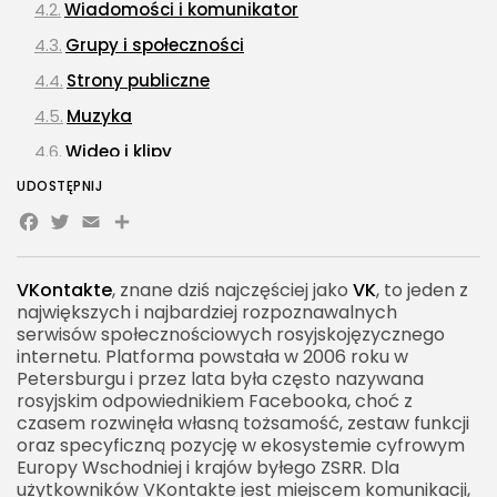
Wiadomości i komunikator
Grupy i społeczności
Strony publiczne
Muzyka
Wideo i klipy
Gry i aplikacje
UDOSTĘPNIJ
Facebook
Twitter
Email
Share
Zakupy i funkcje biznesowe
VKontakte a Facebook
VKontakte
, znane dziś najczęściej jako
VK
, to jeden z
VKontakte a Instagram, TikTok i YouTube
największych i najbardziej rozpoznawalnych
VKontakte wobec TikToka
serwisów społecznościowych rosyjskojęzycznego
internetu. Platforma powstała w 2006 roku w
VKontakte wobec YouTube
Petersburgu i przez lata była często nazywana
rosyjskim odpowiednikiem Facebooka, choć z
VKontakte wobec Telegrama
czasem rozwinęła własną tożsamość, zestaw funkcji
VKontakte jako narzędzie marketingowe
oraz specyficzną pozycję w ekosystemie cyfrowym
Europy Wschodniej i krajów byłego ZSRR. Dla
Komunikacja marki w VKontakte
użytkowników VKontakte jest miejscem komunikacji,