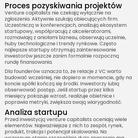
Proces pozyskiwania projektów
Venture capitalists nie czekają wyłącznie na
zgłoszenia. Aktywnie szukają obiecujących firm.
Uczestniczą w konferencjach, analizują ekosystem
startupowy, współpracują z akceleratorami,
rozmawiają z aniołami biznesu, obserwują uczelnie,
huby technologiczne i trendy rynkowe. Często
najlepsze startupy otrzymują zainteresowanie
inwestorów jeszcze zanim formalnie rozpoczną
rundę finansowania.
Dla founderów oznacza to, że relacje z VC warto
budować wcześniej, nie dopiero w momencie, gdy na
koncie spółki kończą się środki. Inwestorzy lubią
obserwować postęp. Jeśli startup przez kilka
miesięcy pokazuje wzrost, realizuje obietnice i
poprawia metryki, zwiększa swoją wiarygodność.
Analiza startupu
Przed inwestycją venture capitalists oceniają wiele
elementów. Najważniejsze z nich to zespół, rynek,
produkt, trakcja i potencjał skalowania. Na
wczesnym etapie szczególnie duże znaczenie ma