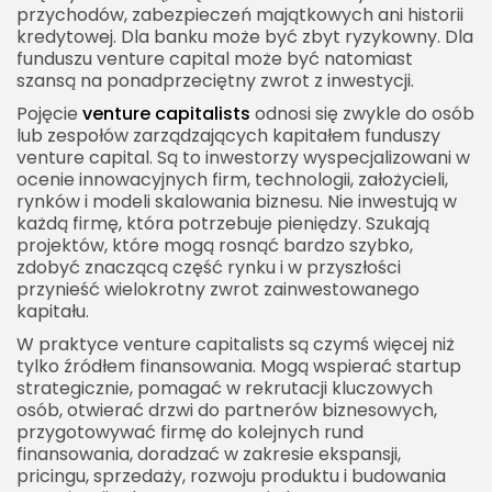
Venture capitalists a private equity
przychodów, zabezpieczeń majątkowych ani historii
kredytowej. Dla banku może być zbyt ryzykowny. Dla
Pitch deck dla venture capitalists
funduszu venture capital może być natomiast
szansą na ponadprzeciętny zwrot z inwestycji.
Co powinien zawierać pitch deck?
Pojęcie
venture capitalists
odnosi się zwykle do osób
Due diligence w venture capital
lub zespołów zarządzających kapitałem funduszy
Jak przygotować startup do due diligence?
venture capital. Są to inwestorzy wyspecjalizowani w
ocenie innowacyjnych firm, technologii, założycieli,
Term sheet i warunki inwestycji
rynków i modeli skalowania biznesu. Nie inwestują w
Wycena pre-money i post-money
każdą firmę, która potrzebuje pieniędzy. Szukają
projektów, które mogą rosnąć bardzo szybko,
Liquidation preference
zdobyć znaczącą część rynku i w przyszłości
przynieść wielokrotny zwrot zainwestowanego
Relacja founderów z venture capitalists po
kapitału.
inwestycji
W praktyce venture capitalists są czymś więcej niż
Wsparcie strategiczne
tylko źródłem finansowania. Mogą wspierać startup
strategicznie, pomagać w rekrutacji kluczowych
Zalety finansowania przez venture capitalists
osób, otwierać drzwi do partnerów biznesowych,
Kapitał bez konieczności natychmiastowej
przygotowywać firmę do kolejnych rund
spłaty
finansowania, doradzać w zakresie ekspansji,
pricingu, sprzedaży, rozwoju produktu i budowania
Dostęp do sieci kontaktów