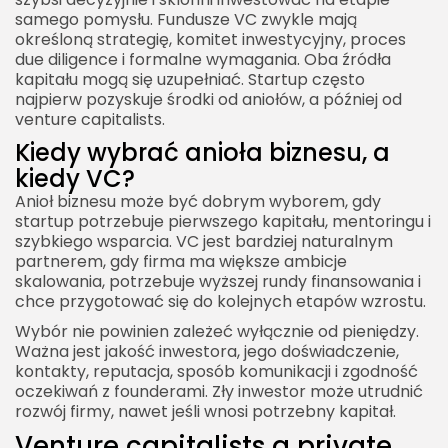
samego pomysłu. Fundusze VC zwykle mają
określoną strategię, komitet inwestycyjny, proces
due diligence i formalne wymagania. Oba źródła
kapitału mogą się uzupełniać. Startup często
najpierw pozyskuje środki od aniołów, a później od
venture capitalists.
Kiedy wybrać anioła biznesu, a
kiedy VC?
Anioł biznesu może być dobrym wyborem, gdy
startup potrzebuje pierwszego kapitału, mentoringu i
szybkiego wsparcia. VC jest bardziej naturalnym
partnerem, gdy firma ma większe ambicje
skalowania, potrzebuje wyższej rundy finansowania i
chce przygotować się do kolejnych etapów wzrostu.
Wybór nie powinien zależeć wyłącznie od pieniędzy.
Ważna jest jakość inwestora, jego doświadczenie,
kontakty, reputacja, sposób komunikacji i zgodność
oczekiwań z founderami. Zły inwestor może utrudnić
rozwój firmy, nawet jeśli wnosi potrzebny kapitał.
Venture capitalists a private