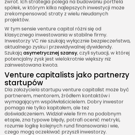
zwrot. Ich strategia polega na budowaniu portfela
Metryki i model finansowy
spółek, w którym kilka najlepszych inwestycji może
Jak rozmawiać z venture capitalists?
zrekompensować straty z wielu nieudanych
projektów.
Pytania, które founderzy powinni zadać
W tym sensie venture capital różni się od
inwestorowi
klasycznego inwestowania w stabilne firmy.
Najczęstsze błędy founderów w kontakcie z
Inwestorzy VC nie szukają wyłącznie bezpieczeństwa,
venture capitalists
aktualnego zysku i przewidywalnej dywidendy.
Szukają
asymetrycznej szansy
, czyli sytuacji, w której
Trendy wpływające na venture capitalists
potencjalny zysk jest wielokrotnie większy niż
zainwestowana kwota.
Sztuczna inteligencja
Venture capitalists jako partnerzy
Efektywność kapitałowa
startupów
Climate tech i transformacja energetyczna
Dla założyciela startupu venture capitalist może być
Venture capitalists w Europie i na świecie
partnerem, mentorem, źródłem kontaktów i
wymagającym współwłaścicielem. Dobry inwestor
Venture capital w Polsce
pomaga nie tylko kapitałem, ale też
doświadczeniem. Widział wiele firm na podobnym
Etyka i odpowiedzialność venture capitalists
etapie, zna typowe błędy, potrafi ocenić metryki,
Relacja władzy między inwestorem a
rozumie logikę kolejnych rund finansowania i wie,
founderem
czego mogą oczekiwać przyszli inwestorzy.