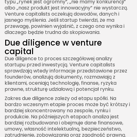
typu „rynek jest ogromny”, „nie mamy konkurencji”
albo „nasz produkt jest innowacyjny” nie wystarczą.
Venture capitalists oczekują dowodów, danych i
jasnego myślenia. Jeśli startup twierdzi, że ma
przewagę, powinien wyjaśnić, z czego ona wynika i
dlaczego będzie trudna do skopiowania.
Due diligence w venture
capital
Due diligence to proces szczegółowej analizy
startupu przed inwestycją. Venture capitalists
sprawdzają wtedy informacje przedstawione przez
founderów, analizują dokumenty, rozmawiają z
klientami, oceniają technologię, finanse, ryzyka
prawne, strukturę udziałową i potencjał rynku.
Zakres due diligence zależy od etapu spółki. Na
bardzo wczesnym etapie proces może być krótszy i
bardziej skoncentrowany na zespole, rynku i
produkcie. Na późniejszych etapach analiza jest
bardziej rozbudowana i obejmuje dane finansowe,
umowy, własność intelektualną, bezpieczeństwo,
zatrudnienie, zobowiązania oraz zgodność prawną.