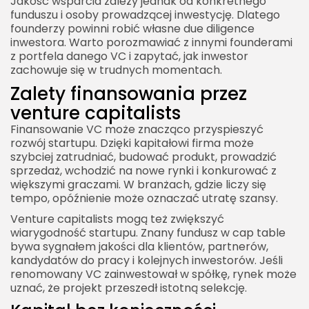
Jakość wsparcia zależy jednak od konkretnego
funduszu i osoby prowadzącej inwestycję. Dlatego
founderzy powinni robić własne due diligence
inwestora. Warto porozmawiać z innymi founderami
z portfela danego VC i zapytać, jak inwestor
zachowuje się w trudnych momentach.
Zalety finansowania przez
venture capitalists
Finansowanie VC może znacząco przyspieszyć
rozwój startupu. Dzięki kapitałowi firma może
szybciej zatrudniać, budować produkt, prowadzić
sprzedaż, wchodzić na nowe rynki i konkurować z
większymi graczami. W branżach, gdzie liczy się
tempo, opóźnienie może oznaczać utratę szansy.
Venture capitalists mogą też zwiększyć
wiarygodność startupu. Znany fundusz w cap table
bywa sygnałem jakości dla klientów, partnerów,
kandydatów do pracy i kolejnych inwestorów. Jeśli
renomowany VC zainwestował w spółkę, rynek może
uznać, że projekt przeszedł istotną selekcję.