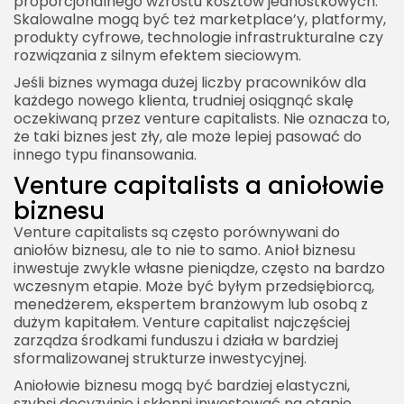
proporcjonalnego wzrostu kosztów jednostkowych.
Skalowalne mogą być też marketplace’y, platformy,
produkty cyfrowe, technologie infrastrukturalne czy
rozwiązania z silnym efektem sieciowym.
Jeśli biznes wymaga dużej liczby pracowników dla
każdego nowego klienta, trudniej osiągnąć skalę
oczekiwaną przez venture capitalists. Nie oznacza to,
że taki biznes jest zły, ale może lepiej pasować do
innego typu finansowania.
Venture capitalists a aniołowie
biznesu
Venture capitalists są często porównywani do
aniołów biznesu, ale to nie to samo. Anioł biznesu
inwestuje zwykle własne pieniądze, często na bardzo
wczesnym etapie. Może być byłym przedsiębiorcą,
menedżerem, ekspertem branżowym lub osobą z
dużym kapitałem. Venture capitalist najczęściej
zarządza środkami funduszu i działa w bardziej
sformalizowanej strukturze inwestycyjnej.
Aniołowie biznesu mogą być bardziej elastyczni,
szybsi decyzyjnie i skłonni inwestować na etapie