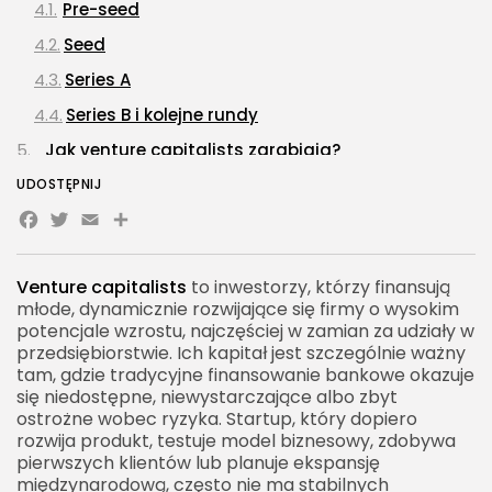
Pre-seed
Seed
Series A
Series B i kolejne rundy
Jak venture capitalists zarabiają?
Model portfelowy
UDOSTĘPNIJ
Facebook
Twitter
Email
Share
Czego venture capitalists szukają w startupach?
Silny zespół założycielski
Venture capitalists
to inwestorzy, którzy finansują
Duży rynek
młode, dynamicznie rozwijające się firmy o wysokim
Produkt rozwiązujący istotny problem
potencjale wzrostu, najczęściej w zamian za udziały w
przedsiębiorstwie. Ich kapitał jest szczególnie ważny
Trakcja
tam, gdzie tradycyjne finansowanie bankowe okazuje
się niedostępne, niewystarczające albo zbyt
Skalowalność
ostrożne wobec ryzyka. Startup, który dopiero
Venture capitalists a aniołowie biznesu
rozwija produkt, testuje model biznesowy, zdobywa
pierwszych klientów lub planuje ekspansję
Kiedy wybrać anioła biznesu, a kiedy VC?
międzynarodową, często nie ma stabilnych