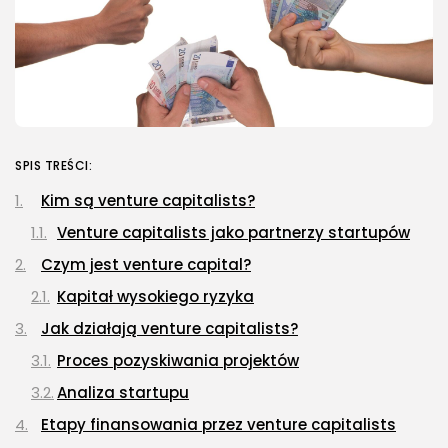
SPIS TREŚCI:
Kim są venture capitalists?
Venture capitalists jako partnerzy startupów
Czym jest venture capital?
Kapitał wysokiego ryzyka
Jak działają venture capitalists?
Proces pozyskiwania projektów
Analiza startupu
Etapy finansowania przez venture capitalists