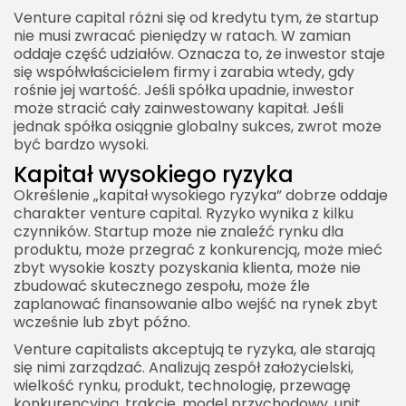
Venture capital różni się od kredytu tym, że startup
nie musi zwracać pieniędzy w ratach. W zamian
oddaje część udziałów. Oznacza to, że inwestor staje
się współwłaścicielem firmy i zarabia wtedy, gdy
rośnie jej wartość. Jeśli spółka upadnie, inwestor
może stracić cały zainwestowany kapitał. Jeśli
jednak spółka osiągnie globalny sukces, zwrot może
być bardzo wysoki.
Kapitał wysokiego ryzyka
Określenie „kapitał wysokiego ryzyka” dobrze oddaje
charakter venture capital. Ryzyko wynika z kilku
czynników. Startup może nie znaleźć rynku dla
produktu, może przegrać z konkurencją, może mieć
zbyt wysokie koszty pozyskania klienta, może nie
zbudować skutecznego zespołu, może źle
zaplanować finansowanie albo wejść na rynek zbyt
wcześnie lub zbyt późno.
Venture capitalists akceptują te ryzyka, ale starają
się nimi zarządzać. Analizują zespół założycielski,
wielkość rynku, produkt, technologię, przewagę
konkurencyjną, trakcję, model przychodowy, unit