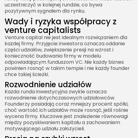
uczestniczyć w kolejnej rundzie, co bywa
pozytywnym sygnałem dla rynku.
Wady i ryzyka współpracy z
venture capitalists
2026 Akademia Internetu Wszelkie prawa
Venture capital nie jest idealnym rozwiązaniem dla
zastrzeżone. Treści umieszczone na stronie
każdej firmy. Przyjęcie inwestora oznacza oddanie
chronione są prawem autorskim.
części udziałów, zwiększenie presji na wzrost i
konieczność budowania firmy w modelu
odpowiadającym funduszom VC. Nie każdy biznes
powinien rosnąć w takim tempie i nie każdy founder
chce takiej ścieżki.
Rozwodnienie udziałów
Każda runda inwestycyjna zwykle oznacza
rozwodnienie dotychczasowych udziałowców.
Founderzy posiadają coraz mniejszy procent spółki,
choć wartość ich udziałów może rosnąć, jeśli rośnie
wycena firmy. Kluczowe jest znalezienie równowagi
między pozyskiwaniem kapitału a zachowaniem
motywującego udziału założycieli.