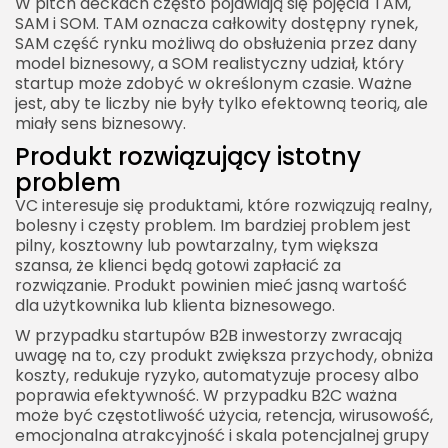
W pitch deckach często pojawiają się pojęcia TAM,
SAM i SOM. TAM oznacza całkowity dostępny rynek,
SAM część rynku możliwą do obsłużenia przez dany
model biznesowy, a SOM realistyczny udział, który
startup może zdobyć w określonym czasie. Ważne
jest, aby te liczby nie były tylko efektowną teorią, ale
miały sens biznesowy.
Produkt rozwiązujący istotny
problem
VC interesuje się produktami, które rozwiązują realny,
bolesny i częsty problem. Im bardziej problem jest
pilny, kosztowny lub powtarzalny, tym większa
szansa, że klienci będą gotowi zapłacić za
rozwiązanie. Produkt powinien mieć jasną wartość
dla użytkownika lub klienta biznesowego.
W przypadku startupów B2B inwestorzy zwracają
uwagę na to, czy produkt zwiększa przychody, obniża
koszty, redukuje ryzyko, automatyzuje procesy albo
poprawia efektywność. W przypadku B2C ważna
może być częstotliwość użycia, retencja, wirusowość,
emocjonalna atrakcyjność i skala potencjalnej grupy