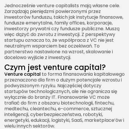
Jak ocenić dobrego venture capitalist?
Jednocześnie venture capitalists mają własne cele.
Zarządzają pieniędzmi powierzonymi przez
Smart money
inwestorów funduszu, takich jak instytucje finansowe,
fundusze emerytalne, family offices, korporacje,
Venture capitalists a budowanie
inwestorzy prywatni czy fundusze publiczne. Muszą
długoterminowej wartości
więc dążyć do zwrotu z inwestycji. Z perspektywy
Venture capitalists jako katalizator innowacji
startupu oznacza to, że współpraca z VC nie jest
neutralnym wsparciem bez oczekiwań. To
partnerstwo nastawione na wzrost, skalowanie i
docelowo wyjście z inwestycji.
Czym jest venture capital?
Venture capital
to forma finansowania kapitałowego
przeznaczona dla firm o dużym potencjale wzrostu i
podwyższonym ryzyku. Najczęściej dotyczy
startupów technologicznych, ale nie ogranicza się
wyłącznie do branży IT. Finansowanie VC może
trafiać do firm z obszaru biotechnologii, fintechu,
medtechu, cleantechu, e-commerce, sztucznej
inteligencji, cyberbezpieczeństwa, robotyki,
energetyki, edukacji, logistyki, SaaS, marketplace’ów i
wielu innych sektorów.