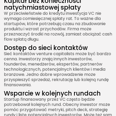
Kapitał bez konieczności
natychmiastowej spłaty
W przeciwieństwie do kredytu inwestycja VC nie
wymaga comiesięcznej spłaty rat. To ważne dla
startupów, które potrzebują czasu na zbudowanie
produktu i wzrost przychodów. Firma może
przeznaczyć środki na rozwój, zamiast obciążać cash
flow spłatą długu.
Dostęp do sieci kontaktów
Sieć kontaktów venture capitalists może być bardzo
cenna. Inwestorzy znają innych inwestorów,
founderów, menedżerów, ekspertów, partnerów
technologicznych, potencjalnych klientów i media
branżowe. Jedno dobre wprowadzenie może
przyspieszyć sprzedaż, rekrutację lub kolejną rundę
finansowania.
Wsparcie w kolejnych rundach
Startup finansowany przez VC często będzie
potrzebował kolejnych rund. Obecny inwestor może
pomóc przygotować metryki, pitch deck, strategię
rundy i listę potencjalnych inwestorów. Może też sam