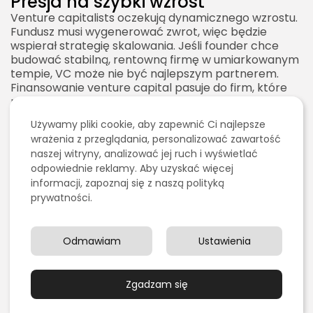
Presja na szybki wzrost
Venture capitalists oczekują dynamicznego wzrostu.
Fundusz musi wygenerować zwrot, więc będzie
wspierał strategię skalowania. Jeśli founder chce
budować stabilną, rentowną firmę w umiarkowanym
tempie, VC może nie być najlepszym partnerem.
Finansowanie venture capital pasuje do firm, które
mają ambicję bardzo dużego wzrostu.
Możliwe konflikty strategiczne
Używamy pliki cookie, aby zapewnić Ci najlepsze
wrażenia z przeglądania, personalizować zawartość
Founderzy i inwestorzy mogą różnić się w ocenie
naszej witryny, analizować jej ruch i wyświetlać
kierunku rozwoju. Inwestor może naciskać na
ekspansję, cięcie kosztów, zmianę modelu,
odpowiednie reklamy. Aby uzyskać więcej
zatrudnienie określonych osób albo przygotowanie
informacji, zapoznaj się z naszą polityką
do sprzedaży spółki. Dobra umowa i jasna
prywatności.
komunikacja pomagają ograniczać konflikty, ale nie
eliminują ich całkowicie.
Odmawiam
Ustawienia
Trudniejsza ścieżka alternatywna
Po wejściu w model VC startup często musi
kontynuować ścieżkę wysokiego wzrostu. Jeśli firma
Zgadzam się
nie osiąga metryk potrzebnych do kolejnej rundy,
może znaleźć się w trudnej sytuacji. Zbyt szybkie