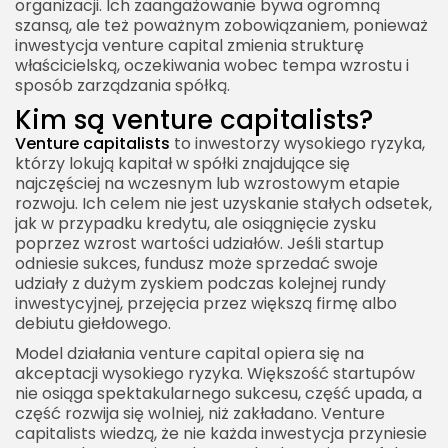
organizacji. Ich zaangażowanie bywa ogromną
szansą, ale też poważnym zobowiązaniem, ponieważ
Wsparcie w kolejnych rundach
inwestycja venture capital zmienia strukturę
Wady i ryzyka współpracy z venture capitalists
właścicielską, oczekiwania wobec tempa wzrostu i
sposób zarządzania spółką.
Rozwodnienie udziałów
Kim są venture capitalists?
Presja na szybki wzrost
Venture capitalists
to inwestorzy wysokiego ryzyka,
Możliwe konflikty strategiczne
którzy lokują kapitał w spółki znajdujące się
najczęściej na wczesnym lub wzrostowym etapie
Trudniejsza ścieżka alternatywna
rozwoju. Ich celem nie jest uzyskanie stałych odsetek,
Czy każdy startup powinien szukać venture
jak w przypadku kredytu, ale osiągnięcie zysku
capitalists?
poprzez wzrost wartości udziałów. Jeśli startup
odniesie sukces, fundusz może sprzedać swoje
Alternatywy dla venture capital
udziały z dużym zyskiem podczas kolejnej rundy
inwestycyjnej, przejęcia przez większą firmę albo
Venture capitalists w ekosystemie startupowym
debiutu giełdowego.
Rola lokalnych funduszy VC
Model działania venture capital opiera się na
Jak przygotować startup do rozmów z venture
akceptacji wysokiego ryzyka. Większość startupów
nie osiąga spektakularnego sukcesu, część upada, a
capitalists?
część rozwija się wolniej, niż zakładano. Venture
Narracja inwestycyjna
capitalists wiedzą, że nie każda inwestycja przyniesie