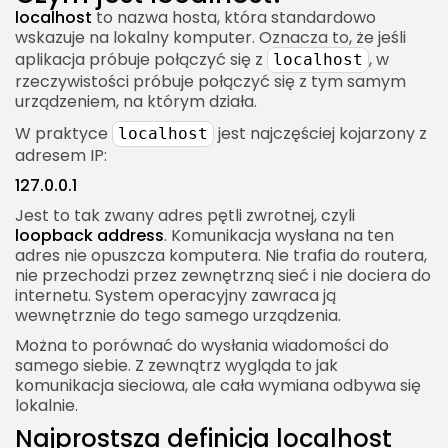
Localhost a bezpieczeństwo
localhost
to nazwa hosta, która standardowo
wskazuje na lokalny komputer. Oznacza to, że jeśli
Dlaczego localhost jest bezpieczniejszy?
aplikacja próbuje połączyć się z
, w
localhost
Kiedy localhost może być ryzykowny?
rzeczywistości próbuje połączyć się z tym samym
urządzeniem, na którym działa.
Localhost a HTTPS
W praktyce
jest najczęściej kojarzony z
localhost
Kiedy potrzebujesz HTTPS na localhost?
adresem IP:
Certyfikat SSL na localhost
127.0.0.1
Localhost a DNS
Jest to tak zwany adres pętli zwrotnej, czyli
loopback address
. Komunikacja wysłana na ten
Localhost jako nazwa zarezerwowana
adres nie opuszcza komputera. Nie trafia do routera,
Lokalne domeny developerskie
nie przechodzi przez zewnętrzną sieć i nie dociera do
internetu. System operacyjny zawraca ją
Localhost a plik hosts w praktyce
wewnętrznie do tego samego urządzenia.
Do czego przydaje się plik hosts?
Można to porównać do wysłania wiadomości do
samego siebie. Z zewnątrz wygląda to jak
Localhost w systemie Windows
komunikacja sieciowa, ale cała wymiana odbywa się
Sprawdzanie localhost w Windows
lokalnie.
Problemy z localhost w Windows
Najprostsza definicja localhost