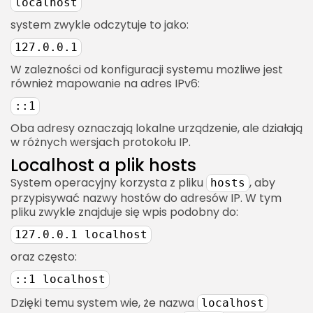
localhost
na localhost?
system zwykle odczytuje to jako:
Localhost a serwer produkcyjny
127.0.0.1
Przykład różnicy kontekstu
W zależności od konfiguracji systemu możliwe jest
również mapowanie na adres IPv6:
Localhost a dostęp z telefonu
Jak testować lokalną stronę na telefonie?
::1
Oba adresy oznaczają lokalne urządzenie, ale działają
Localhost a maszyny wirtualne
w różnych wersjach protokołu IP.
Typowe problemy z localhost w VM
Localhost a plik hosts
Localhost w testach automatycznych
System operacyjny korzysta z pliku
, aby
hosts
Localhost w CI/CD
przypisywać nazwy hostów do adresów IP. W tym
pliku zwykle znajduje się wpis podobny do:
Localhost a wydajność
127.0.0.1 localhost
Czy testy na localhost pokazują realną
oraz często:
wydajność?
Localhost a debugowanie
::1 localhost
Co można debugować lokalnie?
Dzięki temu system wie, że nazwa
localhost