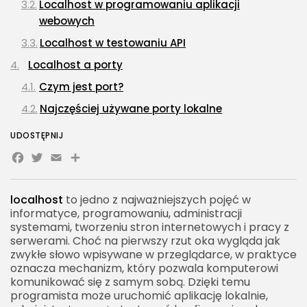
Localhost w programowaniu aplikacji
webowych
Localhost w testowaniu API
Localhost a porty
Czym jest port?
Najczęściej używane porty lokalne
Różnica między localhost a 127.0.0.1
UDOSTĘPNIJ
Facebook
Twitter
Kiedy localhost i 127.0.0.1 mogą działać inaczej?
Email
Share
Localhost a 1
Przykład problemu z IPv6
localhost
to jedno z najważniejszych pojęć w
informatyce, programowaniu, administracji
Localhost a 0.0.0.0
systemami, tworzeniu stron internetowych i pracy z
serwerami. Choć na pierwszy rzut oka wygląda jak
Kiedy używać 0.0.0.0?
zwykłe słowo wpisywane w przeglądarce, w praktyce
Localhost w praktyce programisty
oznacza mechanizm, który pozwala komputerowi
komunikować się z samym sobą. Dzięki temu
Localhost w HTML, CSS i JavaScript
programista może uruchomić aplikację lokalnie,
Localhost w Node.js