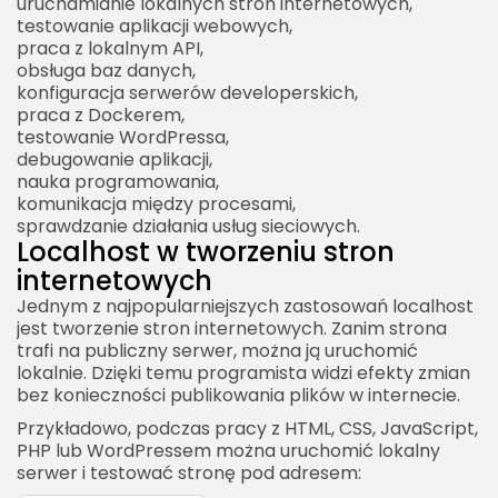
uruchamianie lokalnych stron internetowych,
Localhost a mikroserwisy
testowanie aplikacji webowych,
Problemy w lokalnych mikroserwisach
praca z lokalnym API,
obsługa baz danych,
Localhost a konteneryzacja środowiska
konfiguracja serwerów developerskich,
developerskiego
praca z Dockerem,
testowanie WordPressa,
Zalety konteneryzacji lokalnej
debugowanie aplikacji,
Localhost a monitoring lokalny
nauka programowania,
komunikacja między procesami,
Localhost a poczta lokalna
sprawdzanie działania usług sieciowych.
Localhost w tworzeniu stron
Dlaczego to przydatne?
internetowych
Localhost a cache
Jednym z najpopularniejszych zastosowań localhost
Problemy z cache na localhost
jest tworzenie stron internetowych. Zanim strona
trafi na publiczny serwer, można ją uruchomić
Localhost a kolejki zadań
lokalnie. Dzięki temu programista widzi efekty zmian
Dlaczego kolejki testuje się lokalnie?
bez konieczności publikowania plików w internecie.
Localhost a WebSocket
Przykładowo, podczas pracy z HTML, CSS, JavaScript,
PHP lub WordPressem można uruchomić lokalny
Problemy WebSocket na localhost
serwer i testować stronę pod adresem:
Localhost a GraphQL