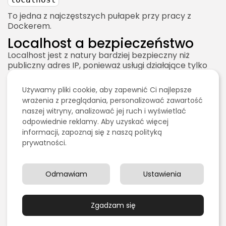
To jedna z najczęstszych pułapek przy pracy z
Dockerem.
Localhost a bezpieczeństwo
Localhost jest z natury bardziej bezpieczny niż
publiczny adres IP, ponieważ usługi działające tylko
na localhost nie są dostępne z internetu. To jednak
nie oznacza, że można całkowicie ignorować
Używamy pliki cookie, aby zapewnić Ci najlepsze
bezpieczeństwo.
wrażenia z przeglądania, personalizować zawartość
Dlaczego localhost jest
naszej witryny, analizować jej ruch i wyświetlać
odpowiednie reklamy. Aby uzyskać więcej
bezpieczniejszy?
informacji, zapoznaj się z naszą polityką
Usługa nasłuchująca na
jest zwykle
127.0.0.1
prywatności.
dostępna tylko z lokalnego komputera. Osoba z
zewnątrz nie może po prostu wejść na Twój
, ponieważ jej
oznacza jej
localhost
localhost
Odmawiam
Ustawienia
własny komputer, nie Twój.
To bardzo ważna zasada:
Zgadzam się
Mój localhost nie jest Twoim localhostem.