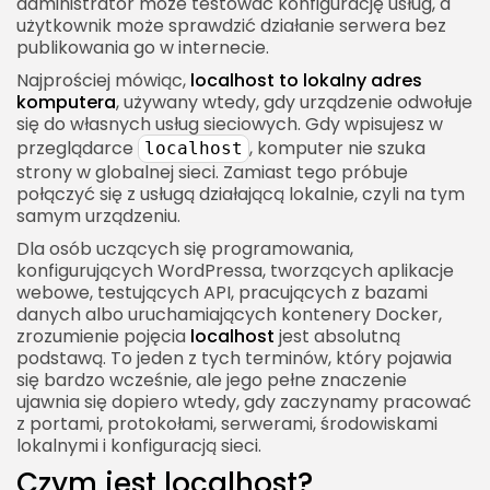
administrator może testować konfigurację usług, a
użytkownik może sprawdzić działanie serwera bez
Localhost w PHP
publikowania go w internecie.
Localhost w Pythonie
Najprościej mówiąc,
localhost to lokalny adres
komputera
, używany wtedy, gdy urządzenie odwołuje
Localhost w Javie
się do własnych usług sieciowych. Gdy wpisujesz w
Localhost a WordPress
przeglądarce
, komputer nie szuka
localhost
strony w globalnej sieci. Zamiast tego próbuje
Dlaczego warto instalować WordPressa
połączyć się z usługą działającą lokalnie, czyli na tym
lokalnie?
samym urządzeniu.
Narzędzia do lokalnego WordPressa
Dla osób uczących się programowania,
konfigurujących WordPressa, tworzących aplikacje
Localhost a baza danych
webowe, testujących API, pracujących z bazami
Localhost w konfiguracji bazy danych
danych albo uruchamiających kontenery Docker,
zrozumienie pojęcia
localhost
jest absolutną
Problem baza działa, ale aplikacja nie może się
podstawą. To jeden z tych terminów, który pojawia
połączyć
się bardzo wcześnie, ale jego pełne znaczenie
ujawnia się dopiero wtedy, gdy zaczynamy pracować
Localhost w Dockerze
z portami, protokołami, serwerami, środowiskami
Jak działa localhost w Dockerze?
lokalnymi i konfiguracją sieci.
Docker Compose i nazwy usług
Czym jest localhost?