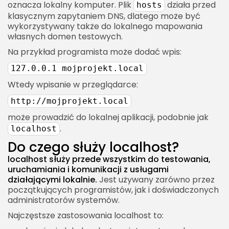
oznacza lokalny komputer. Plik
działa przed
hosts
Logi lokalne
klasycznym zapytaniem DNS, dlatego może być
Localhost a konfiguracja firewalla
wykorzystywany także do lokalnego mapowania
własnych domen testowych.
Kiedy firewall ma znaczenie?
Na przykład programista może dodać wpis:
Localhost a proxy
127.0.0.1 mojprojekt.local
Objawy problemów z proxy
Wtedy wpisanie w przeglądarce:
Localhost a narzędzia developerskie w
http://mojprojekt.local
przeglądarce
może prowadzić do lokalnej aplikacji, podobnie jak
Co sprawdzić w DevTools?
.
localhost
Localhost a adresy prywatne w sieci LAN
Do czego służy localhost?
Różnica między localhost a IP lokalnym
localhost służy przede wszystkim do testowania,
Localhost a aplikacje mobilne
uruchamiania i komunikacji z usługami
działającymi lokalnie.
Jest używany zarówno przez
Localhost w emulatorze Androida
początkujących programistów, jak i doświadczonych
administratorów systemów.
Localhost w iOS Simulator
Najczęstsze zastosowania localhost to:
Localhost na fizycznym telefonie