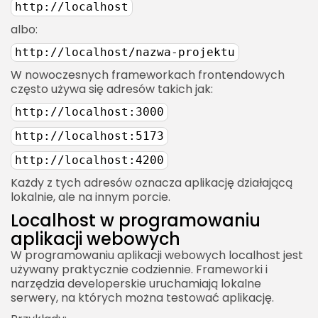
http://localhost
Zalety lokalnego GraphQL
albo:
Localhost a REST API
http://localhost/nazwa-projektu
Dlaczego lokalne API jest wygodne?
W nowoczesnych frameworkach frontendowych
często używa się adresów takich jak:
Localhost a statusy HTTP
http://localhost:3000
Localhost a praca zespołowa
Localhost a onboarding programisty
http://localhost:5173
Localhost a dobre praktyki
http://localhost:4200
Ustal standardowe porty
Każdy z tych adresów oznacza aplikację działającą
lokalnie, ale na innym porcie.
Dokumentuj konfigurację
Localhost w programowaniu
Używaj pliku .env
aplikacji webowych
Nie wystawiaj niepotrzebnie usług
W programowaniu aplikacji webowych localhost jest
używany praktycznie codziennie. Frameworki i
Nie używaj produkcyjnej bazy lokalnie bez
narzędzia developerskie uruchamiają lokalne
potrzeby
serwery, na których można testować aplikację.
Localhost a najważniejsze komendy