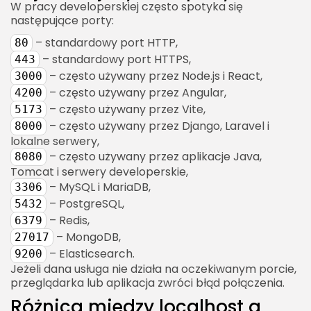
W pracy developerskiej często spotyka się
następujące porty:
– standardowy port HTTP,
80
– standardowy port HTTPS,
443
– często używany przez Node.js i React,
3000
– często używany przez Angular,
4200
– często używany przez Vite,
5173
– często używany przez Django, Laravel i
8000
lokalne serwery,
– często używany przez aplikacje Java,
8080
Tomcat i serwery developerskie,
– MySQL i MariaDB,
3306
– PostgreSQL,
5432
– Redis,
6379
– MongoDB,
27017
– Elasticsearch.
9200
Jeżeli dana usługa nie działa na oczekiwanym porcie,
przeglądarka lub aplikacja zwróci błąd połączenia.
Różnica między localhost a