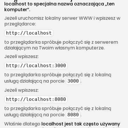
localhost to specjalna nazwa oznaczająca „ten
Localhost w macOS
komputer”.
Localhost i narzędzia developerskie na macOS
Jeżeli uruchomisz lokalny serwer WWW i wpiszesz w
Localhost w Linuxie
przeglądarce:
Localhost w administracji serwerami Linux
http://localhost
Najczęstsze błędy z localhost
to przeglądarka spróbuje połączyć się z serwerem
działającym na Twoim własnym komputerze.
Błąd „localhost refused to connect”
Jeżeli wpiszesz:
Błąd „This site can’t be reached”
http://localhost:3000
Błąd portu zajętego
to przeglądarka spróbuje połączyć się z lokalną
Localhost działa w terminalu, ale nie w
usługą działającą na porcie
.
3000
przeglądarce
Jeżeli wpiszesz:
Localhost a CORS
http://localhost:8080
Dlaczego różne porty oznaczają różne originy?
to przeglądarka spróbuje połączyć się z lokalną
Jak rozwiązać problemy CORS na localhost?
usługą działającą na porcie
.
8080
Localhost a cookies
Właśnie dlatego
localhost jest tak często używany