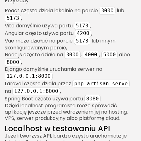
Przykłady:
diagnostyczne
React często działa lokalnie na porcie
lub
3000
Ping
,
5173
Curl
Vite domyślnie używa portu
,
5173
Angular często używa portu
,
4200
Sprawdzanie portów
Vue może działać na porcie
lub innym
5173
Localhost w nauce programowania
skonfigurowanym porcie,
Node.js często działa na
,
,
albo
Dlaczego warto zrozumieć localhost na
3000
4000
5000
,
8000
początku?
Django domyślnie uruchamia serwer na
Localhost jako fundament pracy z web
,
127.0.0.1:8000
developmentem
Laravel często działa przez
php artisan serve
Najważniejsze rzeczy, które trzeba zapamiętać o
na
,
127.0.0.1:8000
localhost
Spring Boot często używa portu
.
8080
Dzięki localhost programista może sprawdzić
Localhost w codziennej pracy technicznej
aplikację jeszcze przed wdrożeniem jej na hosting,
VPS, serwer produkcyjny albo platformę cloud.
Localhost w testowaniu API
Jeżeli tworzysz API, bardzo często uruchamiasz je