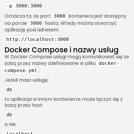
-p 3000:3000
Oznacza to, że port
kontenera jest dostępny
3000
na porcie
hosta. Wtedy można otworzyć
3000
aplikację pod adresem:
2026 Akademia Internetu Wszelkie prawa
zastrzeżone. Treści umieszczone na stronie
http://localhost:3000
chronione są prawem autorskim.
Docker Compose i nazwy usług
W Docker Compose usługi mogą komunikować się ze
sobą przez nazwy zdefiniowane w pliku
docker-
.
compose.yml
Jeżeli masz usługę:
db
to aplikacja w innym kontenerze może łączyć się z
bazą przez host:
db
a nie:
localhost