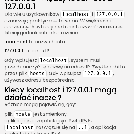
127.0.0.1
Dla wielu użytkowników
i
localhost
127.0.0.1
oznaczają praktycznie to samo. W większości
codziennych sytuacji można ich używać zamiennie.
Istnieją jednak subtelne różnice.
localhost
to nazwa hosta.
127.0.0.1
to adres IP.
Gdy wpisujesz
, system musi
localhost
przetłumaczyć tę nazwę na adres IP. Zwykle robi to
przez plik
. Gdy wpisujesz
,
hosts
127.0.0.1
używasz adresu bezpośrednio.
Kiedy localhost i 127.0.0.1 mogą
działać inaczej?
Różnice mogą pojawić się, gdy:
plik
jest zmieniony,
hosts
aplikacja inaczej obsługuje IPv4 i IPv6,
rozwiązuje się na
, a aplikacja
localhost
::1
nasłuchuje tylko na IPv4,