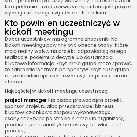
start produktu, pierwszy warsztat z interesariuszami
lub spotkanie przed pierwszym sprintem, jeśli projekt
wymaga szerszego uzgodnienia kontekstu.
Kto powinien uczestniczyć w
kickoff meetingu
Dobór uczestników ma ogromne znaczenie. Na
kickoff meetingu powinny być obecne osoby, które
mają realny wpływ na projekt, odpowiadają za jego
realizację, podejmują decyzje lub dostarczają
kluczowe informacje. Zbyt mała grupa może sprawić,
że zabraknie ważnych perspektyw. Zbyt duża grupa
może utrudnić sprawną rozmowę i doprowadzić do
chaosu.
Najczęściej w kickoff meetingu uczestniczą:
project manager
lub osoba prowadząca projekt,
sponsor projektu albo przedstawiciel biznesu,
kluczowi członkowie zespołu wykonawczego,
osoby decyzyjne po stronie klienta lub organizacji,
product owner, analityk biznesowy lub właściciel
procesu,
przedstawiciele działów, których projekt dotyczy,