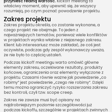
przynieść realną wartość.
Kickoff meeting to
właściwy moment, aby upewnić się, że wszyscy
rozumieją, po czym poznać powodzenie projektu.
Zakres projektu
Zakres projektu określa, co zostanie wykonane, a
czego projekt nie obejmuje. To jeden z
najważniejszych tematów, ponieważ wiele konfliktów
w projektach wynika właśnie z niejasnego zakresu.
Klient lub interesariusz może zakładać, że coś jest
oczywiste, podczas gdy zespół wykonawczy uważa,
że nie było to częścią ustaleń.
Podczas kickoff meetingu warto omówić główne
elementy zakresu, oczekiwane rezultaty, produkty
końcowe, ograniczenia oraz elementy wyłączone z
projektu. Czasami równie ważne jak powiedzenie „co
robimy” jest powiedzenie „czego nie robimy”. Dzięki
temu można ograniczyć ryzyko rozszerzania zakresu
bez kontroli, czyli tzw. scope creep.
Zakres nie zawsze musi być opisany na
najdrobniejszym poziomie szczegółowości już
podczas kickoffu, szczególnie w projektach zwinnych