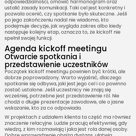
odpowiedzialności, omówić harmonogram oraz
ustalić zasady komunikacji. Taki cel jest konkretny i
pozwala ocenić, czy spotkanie było skuteczne. Jeśli
po jego zakończeniu nadal nie wiadomo, kto
podejmuje decyzje, jak wygląda zakres albo kiedy
następuje kolejny etap, oznacza to, że kickoff nie
spełnił swojej funkcji.
Agenda kickoff meetingu
Otwarcie spotkania i
przedstawienie uczestników
Początek kickoff meetingu powinien być krótki, ale
dobrze poprowadzony. Warto wyjaśnić, dlaczego
spotkanie się odbywa, jaki jest jego cel i co powinno
zostać ustalone. Jeśli uczestnicy nie znają się
wcześniej, potrzebne jest przedstawienie ról. Nie
chodzi o długie prezentacje zawodowe, ale o jasne
wskazanie, kto za co odpowiada.
W projektach z udziałem klienta ta część ma również
znaczenie relacyjne. Ludzie pracują efektywniej, gdy
wiedzą, z kim rozmawiają i jaka jest rola danej osoby.
Dobre wprowadzenie obniża dystans, ułatwia