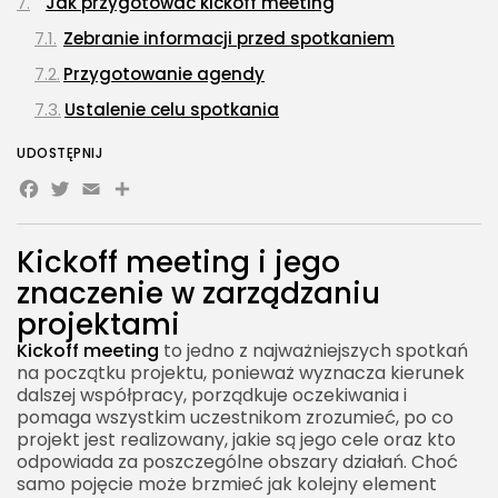
Jak przygotować kickoff meeting
Zebranie informacji przed spotkaniem
Przygotowanie agendy
Ustalenie celu spotkania
Agenda kickoff meetingu
UDOSTĘPNIJ
Facebook
Twitter
Otwarcie spotkania i przedstawienie
Email
uczestników
Omówienie kontekstu projektu
Kickoff meeting i jego
Cele i mierniki sukcesu
znaczenie w zarządzaniu
Zakres projektu
projektami
Kickoff meeting
Harmonogram i kamienie milowe
to jedno z najważniejszych spotkań
na początku projektu, ponieważ wyznacza kierunek
Role i odpowiedzialności
dalszej współpracy, porządkuje oczekiwania i
pomaga wszystkim uczestnikom zrozumieć, po co
Komunikacja i zasady współpracy
projekt jest realizowany, jakie są jego cele oraz kto
Ryzyka i zależności
odpowiada za poszczególne obszary działań. Choć
samo pojęcie może brzmieć jak kolejny element
Jak prowadzić kickoff meeting