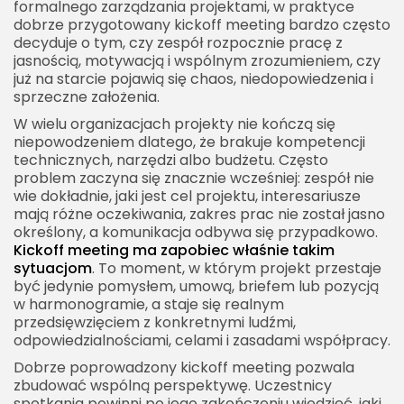
formalnego zarządzania projektami, w praktyce
dobrze przygotowany kickoff meeting bardzo często
Rola osoby prowadzącej
decyduje o tym, czy zespół rozpocznie pracę z
Ton spotkania
jasnością, motywacją i wspólnym zrozumieniem, czy
już na starcie pojawią się chaos, niedopowiedzenia i
Dokumentowanie ustaleń
sprzeczne założenia.
Najczęstsze błędy podczas kickoff meetingu
W wielu organizacjach projekty nie kończą się
Brak przygotowania
niepowodzeniem dlatego, że brakuje kompetencji
technicznych, narzędzi albo budżetu. Często
Zbyt ogólne cele
problem zaczyna się znacznie wcześniej: zespół nie
wie dokładnie, jaki jest cel projektu, interesariusze
Pomijanie trudnych tematów
mają różne oczekiwania, zakres prac nie został jasno
Zapraszanie niewłaściwych osób
określony, a komunikacja odbywa się przypadkowo.
Kickoff meeting ma zapobiec właśnie takim
Brak kolejnych kroków
sytuacjom
. To moment, w którym projekt przestaje
Kickoff meeting w projektach IT
być jedynie pomysłem, umową, briefem lub pozycją
w harmonogramie, a staje się realnym
Kickoff meeting w marketingu
przedsięwzięciem z konkretnymi ludźmi,
odpowiedzialnościami, celami i zasadami współpracy.
Kickoff meeting w pracy z klientem
Dobrze poprowadzony kickoff meeting pozwala
Kickoff meeting online
zbudować wspólną perspektywę. Uczestnicy
Materiały po kickoff meetingu
spotkania powinni po jego zakończeniu wiedzieć, jaki