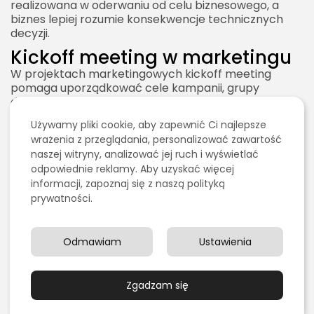
realizowana w oderwaniu od celu biznesowego, a
biznes lepiej rozumie konsekwencje technicznych
decyzji.
Kickoff meeting w marketingu
W projektach marketingowych kickoff meeting
pomaga uporządkować cele kampanii, grupy
docelowe, komunikację, kanały, budżet,
harmonogram i sposób mierzenia efektów. Jest
Używamy pliki cookie, aby zapewnić Ci najlepsze
szczególnie ważny wtedy, gdy w projekt
wrażenia z przeglądania, personalizować zawartość
zaangażowana jest agencja, freelancerzy, dział
naszej witryny, analizować jej ruch i wyświetlać
sprzedaży, zespół kreatywny, performance
odpowiednie reklamy. Aby uzyskać więcej
marketing, SEO, content marketing i social media.
informacji, zapoznaj się z naszą polityką
Na początku projektu marketingowego łatwo o
prywatności.
rozbieżność oczekiwań. Jedna osoba może
oczekiwać wzrostu rozpoznawalności marki, druga
leadów sprzedażowych, trzecia większego ruchu na
Odmawiam
Ustawienia
stronie, a czwarta poprawy konwersji. Wszystkie te
cele mogą być ważne, ale wymagają innych działań,
budżetów i mierników. Kickoff meeting pomaga
Zgadzam się
ustalić priorytety.
W marketingowym kickoff meetingu warto omówić