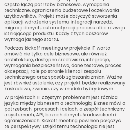
często łączą potrzeby biznesowe, wymagania
techniczne, ograniczenia budżetowe i oczekiwania
użytkowników. Projekt może dotyczyć stworzenia
aplikacji, wdrożenia systemu, integracji narzędzi,
migracji danych, automatyzacji procesu albo rozwoju
2026 Akademia Internetu Wszelkie prawa
istniejącego produktu. Każdy z tych obszarów
zastrzeżone. Treści umieszczone na stronie
wymaga jasnego startu.
chronione są prawem autorskim.
Podczas kickoff meetingu w projekcie IT warto
omówić nie tylko cele biznesowe, ale również
architekturę, dostępne środowiska, integracje,
wymagania bezpieczeństwa, dane testowe, proces
akceptacji, role po stronie klienta i zespołu
technicznego oraz sposób zgłaszania zmian. Ważne
jest również ustalenie, czy projekt będzie realizowany
kaskadowo, zwinnie, czy w modelu hybrydowym.
W projektach IT częstym problemem jest różnica
języka między biznesem a technologią. Biznes mówi o
potrzebach, procesach i celach, a zespół techniczny
o systemach, API, bazach danych, środowiskach i
ograniczeniach. Kickoff meeting powinien połączyć
te perspektywy. Dzięki temu technologia nie jest