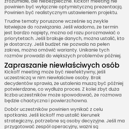
zrozumiałe, ale niebezpieczne. Kickoff meeting nie
powinien być wyłącznie optymistyczną prezentacją.
Powinien być realistycznym ustawieniem projektu.
Trudne tematy poruszone wcześnie są zwykle
łatwiejsze do rozwiązania. Jeśli wiadomo, że termin
jest bardzo napięty, można od razu porozmawiać o
priorytetach. Jeśli brakuje danych, można ustalić, kto
je dostarczy. Jeśli budżet nie pozwala na pełen
zakres, można omówić warianty. Unikanie tych
rozmów prowadzi do większych problemów później.
Zapraszanie niewłaściwych osób
Kickoff meeting może być nieefektywny, jeśli
uczestniczą w nim niewłaściwe osoby. Brak
decydentów sprawia, że ustalenia muszą być później
potwierdzane, co wydłuża proces. Z kolei zbyt duża
liczba uczestników może spowodować, że rozmowa
będzie chaotyczna i powierzchowna.
Dobór uczestników powinien wynikać z celu
spotkania. Jeśli kickoff ma ustalić kierunek
strategiczny, potrzebne są osoby decyzyjne. Jeśli ma
przygotować zespół operacyjny, ważni są