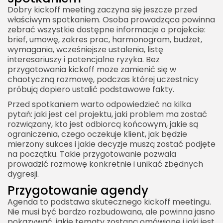
Dobry kickoff meeting zaczyna się jeszcze przed
właściwym spotkaniem. Osoba prowadząca powinna
zebrać wszystkie dostępne informacje o projekcie:
brief, umowę, zakres prac, harmonogram, budżet,
wymagania, wcześniejsze ustalenia, listę
interesariuszy i potencjalne ryzyka. Bez
przygotowania kickoff może zamienić się w
chaotyczną rozmowę, podczas której uczestnicy
próbują dopiero ustalić podstawowe fakty.
Przed spotkaniem warto odpowiedzieć na kilka
pytań: jaki jest cel projektu, jaki problem ma zostać
rozwiązany, kto jest odbiorcą końcowym, jakie są
ograniczenia, czego oczekuje klient, jak będzie
mierzony sukces i jakie decyzje muszą zostać podjęte
na początku. Takie przygotowanie pozwala
prowadzić rozmowę konkretnie i unikać zbędnych
dygresji.
Przygotowanie agendy
Agenda to podstawa skutecznego kickoff meetingu.
Nie musi być bardzo rozbudowana, ale powinna jasno
pokazywać, jakie tematy zostaną omówione i jaki jest