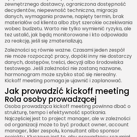
zewnętrznego dostawcy, ograniczona dostępność
decydentów, niepewność techniczna, migracja
danych, wymagania prawne, napięty termin, brak
materiałów od klienta albo zbyt szerokie oczekiwania
wobec budżetu. Warto nie tylko wymienić ryzyka, ale
też ustalić, jak będą monitorowane i kto odpowiada
za reakcję, jeśli się zmaterializują.
Zależności są równie ważne. Czasami jeden zespół
nie może rozpocząć pracy, dopóki inny nie dostarczy
danych, dostępów, treści, decyzji albo środowiska
testowego. Jeśli zależności nie zostaną nazwane,
harmonogram może szybko stać się nierealny.
Kickoff meeting pomaga je ujawnić i zaplanować.
Jak prowadzić kickoff meeting
Rola osoby prowadzącej
Osoba prowadząca kickoff meeting powinna dbać o
strukturę, tempo i efektywność spotkania.
Najczęściej jest to project manager, ale w zależności
od organizacji może to być product owner, account
manager, lider zespołu, konsultant albo sponsor
projektu. Kluczowe jest to, aby prowadzący rozumiał