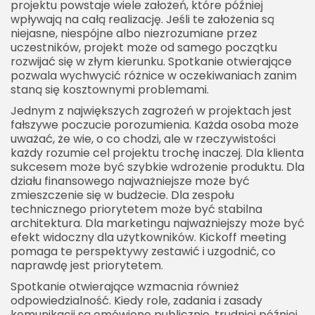
projektu powstaje wiele założeń, które później
wpływają na całą realizację. Jeśli te założenia są
niejasne, niespójne albo niezrozumiane przez
uczestników, projekt może od samego początku
rozwijać się w złym kierunku. Spotkanie otwierające
pozwala wychwycić różnice w oczekiwaniach zanim
staną się kosztownymi problemami.
Jednym z największych zagrożeń w projektach jest
fałszywe poczucie porozumienia. Każda osoba może
uważać, że wie, o co chodzi, ale w rzeczywistości
każdy rozumie cel projektu trochę inaczej. Dla klienta
sukcesem może być szybkie wdrożenie produktu. Dla
działu finansowego najważniejsze może być
zmieszczenie się w budżecie. Dla zespołu
technicznego priorytetem może być stabilna
architektura. Dla marketingu najważniejszy może być
efekt widoczny dla użytkowników. Kickoff meeting
pomaga te perspektywy zestawić i uzgodnić, co
naprawdę jest priorytetem.
Spotkanie otwierające wzmacnia również
odpowiedzialność. Kiedy role, zadania i zasady
komunikacji są omówione publicznie, trudniej później