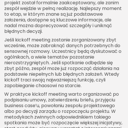
projekt został formalnie zaakceptowany, ale zanim
zespół wejdzie w pełną realizację. Najlepszy moment
to etap, w którym znane są już podstawowe
założenia, dostępne są kluczowe informacje, ale
nadal można doprecyzować szczegóły i uniknąć
błędnych decyzji.
Jeśli kickoff meeting zostanie zorganizowany zbyt
wcześnie, może zabraknąć danych potrzebnych do
sensownej rozmowy. Uczestnicy będą dyskutować o
ogólnikach, a wiele tematów pozostanie
nierozstrzygniętych. Jeśli spotkanie odbędzie się
zbyt późno, zespół może już rozpocząć działania na
podstawie niepełnych lub błędnych założeń. Wtedy
kickoff traci swoją najważniejszą funkcję, czyli
zapobieganie chaosowi na starcie.
W praktyce kickoff meeting warto organizować po
podpisaniu umowy, zatwierdzeniu briefu, przyjęciu
business case’u, powołaniu zespołu projektowego
albo po decyzji zarządu o rozpoczęciu projektu. W
metodykach zwinnych odpowiednikiem takiego
spotkania może być rozpoczęcie większej inicjatywy,