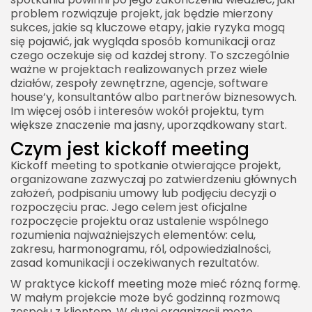
problem rozwiązuje projekt, jak będzie mierzony
Jak mierzyć skuteczność kickoff meetingu
sukces, jakie są kluczowe etapy, jakie ryzyka mogą
się pojawić, jak wygląda sposób komunikacji oraz
Kickoff meeting a budowanie zaangażowania
czego oczekuje się od każdej strony. To szczególnie
zespołu
ważne w projektach realizowanych przez wiele
Kickoff meeting a zarządzanie oczekiwaniami
działów, zespoły zewnętrzne, agencje, software
house’y, konsultantów albo partnerów biznesowych.
Kickoff meeting w projektach zwinnych
Im więcej osób i interesów wokół projektu, tym
większe znaczenie ma jasny, uporządkowany start.
Kickoff meeting w dużych organizacjach
Czym jest kickoff meeting
Kickoff meeting w małych zespołach
Kickoff meeting to spotkanie otwierające projekt,
Przykładowy przebieg kickoff meetingu
organizowane zazwyczaj po zatwierdzeniu głównych
Cechy dobrego kickoff meetingu
założeń, podpisaniu umowy lub podjęciu decyzji o
rozpoczęciu prac. Jego celem jest oficjalne
Kickoff meeting jako narzędzie ograniczania
rozpoczęcie projektu oraz ustalenie wspólnego
ryzyka
rozumienia najważniejszych elementów: celu,
zakresu, harmonogramu, ról, odpowiedzialności,
Kickoff meeting a kultura organizacyjna
zasad komunikacji i oczekiwanych rezultatów.
Jak uniknąć chaosu po kickoff meetingu
W praktyce kickoff meeting może mieć różną formę.
W małym projekcie może być godzinną rozmową
Kickoff meeting jako inwestycja w skuteczność
zespołu z klientem. W dużej organizacji może