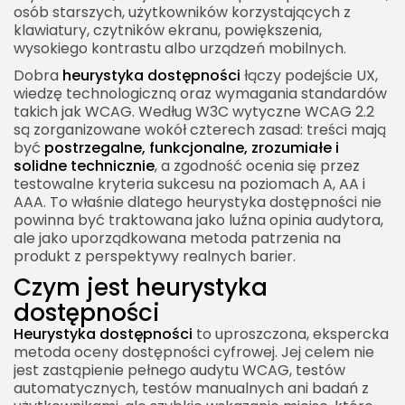
osób starszych, użytkowników korzystających z
Heurystyka dostępności a treść
klawiatury, czytników ekranu, powiększenia,
wysokiego kontrastu albo urządzeń mobilnych.
Heurystyka dostępności w design systemie
Dobra
heurystyka dostępności
łączy podejście UX,
Heurystyka dostępności na etapie prototypu
wiedzę technologiczną oraz wymagania standardów
Heurystyka dostępności podczas developmentu
takich jak WCAG. Według W3C wytyczne WCAG 2.2
są zorganizowane wokół czterech zasad: treści mają
Heurystyka dostępności przed publikacją
być
postrzegalne, funkcjonalne, zrozumiałe i
solidne technicznie
, a zgodność ocenia się przez
Priorytetyzacja problemów dostępności
testowalne kryteria sukcesu na poziomach A, AA i
Heurystyka dostępności a odpowiedzialność
AAA. To właśnie dlatego heurystyka dostępności nie
biznesowa
powinna być traktowana jako luźna opinia audytora,
ale jako uporządkowana metoda patrzenia na
Jak stworzyć własną heurystykę dostępności
produkt z perspektywy realnych barier.
Przykładowe pytania w heurystyce dostępności
Czym jest heurystyka
Heurystyka dostępności a język projektowy marki
dostępności
Heurystyka dostępności
Heurystyka dostępności jako proces ciągły
to uproszczona, ekspercka
metoda oceny dostępności cyfrowej. Jej celem nie
Rola ekspertów i użytkowników w heurystyce
jest zastąpienie pełnego audytu WCAG, testów
dostępności
automatycznych, testów manualnych ani badań z