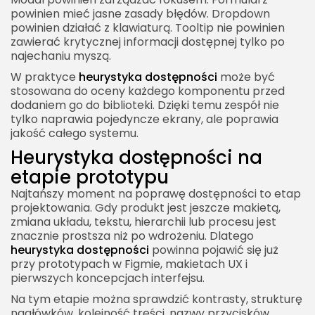
powinien mieć jasne zasady błędów. Dropdown
powinien działać z klawiaturą. Tooltip nie powinien
zawierać krytycznej informacji dostępnej tylko po
najechaniu myszą.
W praktyce
heurystyka dostępności
może być
stosowana do oceny każdego komponentu przed
dodaniem go do biblioteki. Dzięki temu zespół nie
tylko naprawia pojedyncze ekrany, ale poprawia
jakość całego systemu.
Heurystyka dostępności na
etapie prototypu
Najtańszy moment na poprawę dostępności to etap
projektowania. Gdy produkt jest jeszcze makietą,
zmiana układu, tekstu, hierarchii lub procesu jest
znacznie prostsza niż po wdrożeniu. Dlatego
heurystyka dostępności
powinna pojawić się już
przy prototypach w Figmie, makietach UX i
pierwszych koncepcjach interfejsu.
Na tym etapie można sprawdzić kontrasty, strukturę
nagłówków, kolejność treści, nazwy przycisków,