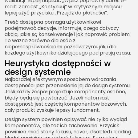
walidacji” lepiej napisać „Wpisz poprawny adres e-
mail”. Zamiast „Kontynuuj” w krytycznym miejscu
lepiej użyć przycisku „Przejdź do płatności”.
Treść dostępna pomaga użytkownikowi
podejmować decyzje. Informuje, czego dotyczy
akcja, jakie są konsekwencje i jak naprawić problem.
To ważne zarówno dla osób z
niepełnosprawnościami poznawczymi, jak i dla
każdego użytkownika działającego pod presją czasu.
Heurystyka dostępności w
design systemie
Najbardziej efektywnym sposobem wdrażania
dostępności jest przeniesienie jej do design systemu.
Jeśli każdy zespół projektuje komponenty osobno,
błędy będą się powtarzać. Jeżeli natomiast
dostępność jest częścią komponentów bazowych,
cały produkt zyskuje lepszy fundament.
Design system powinien opisywać nie tylko wygląd
komponentów, ale też ich zachowanie. Przycisk
powinien mieć stany fokusu, hover, disabled i loading.
Modal powinien zarządzać fokusem. Formularz