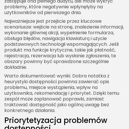
zastępuje ona pełnego audytu, ale może wykryć
problemy, które negatywnie wpłynęłyby na
użytkowników od pierwszego dnia.
Najważniejsze jest przejście przez kluczowe
scenariusze: wejście na stronę, znalezienie informacji,
2026 Akademia Internetu Wszelkie prawa
wykonanie głównej akcji, wypełnienie formularza,
zastrzeżone. Treści umieszczone na stronie
obsługa błędów, nawigacja klawiaturą i użycie
chronione są prawem autorskim.
podstawowych technologii wspomagających. Jeśli
produkt ma funkcje krytyczne, takie jak płatność,
rejestracja, rezerwacja lub wysłanie zgłoszenia, te
obszary powinny być sprawdzone szczególnie
dokładnie.
Warto dokumentować wyniki. Dobra notatka z
heurystyki dostępności powinna zawierać opis
problemu, miejsce wystąpienia, wpływ na
użytkownika, rekomendację i priorytet. Dzięki temu
zespół może zaplanować poprawki, zamiast
traktować dostępność jako ogólną uwagę bez
konkretnego działania.
Priorytetyzacja problemów
dostępności