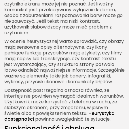
czytnika ekranu może jej nie poznać. Jeśli ważny
komunikat jest przekazywany wyłącznie kolorem,
osoba z zaburzeniami rozpoznawania barw może go
nie zauważyć. Jeśli tekst ma niski kontrast,
użytkownik słabowidzący może mieć problem z
czytaniem.
W ocenie heurystycznej warto sprawdzić, czy obrazy
mają sensowne opisy alternatywne, czy ikony
pełniące funkcję przycisków mają etykiety, czy filmy
mają napisy lub transkrypcje, czy kontrast tekstu
jest wystarczający, czy struktura strony pozwala
łatwo odnaleźć najważniejsze informacje. Szczególnie
ważne są elementy takie jak banery, infografiki,
wykresy, przyciski ikonowe i komunikaty błędów.
Dostępność postrzegalna oznacza również, że
interfejs nie powinien wymagać idealnych warunków.
Użytkownik może korzystać z telefonu w ruchu, ze
słabszym ekranem, przy zmęczeniu, w jasnym
świetle albo z powiększeniem tekstu.
Heurystyka
dostępności
powinna uwzględniać te sytuacje.
Funkcjonalność i obsługa