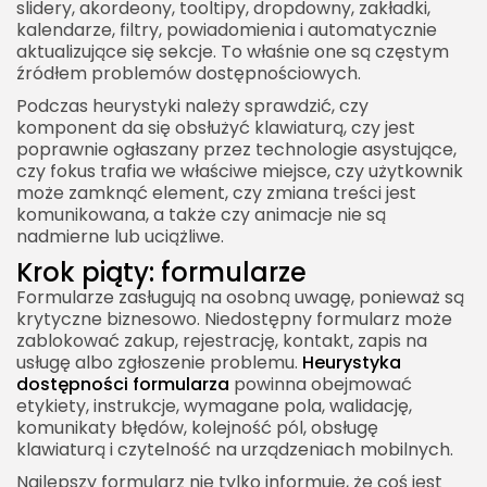
slidery, akordeony, tooltipy, dropdowny, zakładki,
kalendarze, filtry, powiadomienia i automatycznie
aktualizujące się sekcje. To właśnie one są częstym
źródłem problemów dostępnościowych.
Podczas heurystyki należy sprawdzić, czy
komponent da się obsłużyć klawiaturą, czy jest
poprawnie ogłaszany przez technologie asystujące,
czy fokus trafia we właściwe miejsce, czy użytkownik
może zamknąć element, czy zmiana treści jest
komunikowana, a także czy animacje nie są
nadmierne lub uciążliwe.
Krok piąty: formularze
Formularze zasługują na osobną uwagę, ponieważ są
krytyczne biznesowo. Niedostępny formularz może
zablokować zakup, rejestrację, kontakt, zapis na
usługę albo zgłoszenie problemu.
Heurystyka
dostępności formularza
powinna obejmować
etykiety, instrukcje, wymagane pola, walidację,
komunikaty błędów, kolejność pól, obsługę
klawiaturą i czytelność na urządzeniach mobilnych.
Najlepszy formularz nie tylko informuje, że coś jest