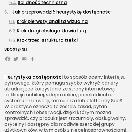
Solidność techniczna
Jak przeprowadzić heurystykę dostępności
Krok pierwszy analiza wizualna
Krok drugi obsługa klawiaturą
Krok trzeci struktura treści
Krok czwarty komponenty dynamiczne
UDOSTĘPNIJ
Facebook
Twitter
Email
Share
Krok piąty formularze
Heurystyka dostępności w projektowaniu stron
internetowych
Heurystyka dostępności
to sposób oceny interfejsu
cyfrowego, który pomaga szybko wykryć bariery
Heurystyka dostępności w aplikacjach mobilnych
utrudniające korzystanie ze strony internetowej,
aplikacji mobilnej, sklepu online, panelu klienta,
Heurystyka dostępności w e-commerce
systemu rezerwacji, formularza lub platformy SaaS.
Heurystyka dostępności w produktach SaaS
W praktyce oznacza to zestaw zasad, pytań
kontrolnych i obserwacji, dzięki którym można
Heurystyka dostępności a automatyczne testy
sprawdzić, czy produkt jest zrozumiały, obsługiwalny,
Najczęstsze problemy wykrywane przez
czytelny i dostępny dla możliwie szerokiej grupy
użytkowników, w tym osób z niepełnosprawnościami,
heurystykę dostępności