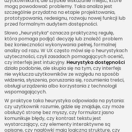
użytkownikami, ale szybkie wskazanie miejsc, które
Korzyści z wdrożenia heurystyki dostępności
mogą powodować problemy. Taka analiza jest
szczególnie przydatna na etapie projektowania,
Heurystyka dostępności jako przewaga
prototypowania, redesignu, rozwoju nowej funkcji lub
jakościowa
przed formalnym audytem dostępności.
Słowo „heurystyka” oznacza praktyczną regułę,
która pomaga podjąć decyzję lub znaleźć problem
bez konieczności wykonywania pełnej, formalnej
analizy od razu. W UX często mówi się o heurystykach
użyteczności, czyli zasadach pomagających ocenić,
czy interfejs jest intuicyjny.
Heurystyka dostępności
działa podobnie, ale skupia się na tym, czy interfejs
nie wyklucza użytkowników ze względu na sposób
widzenia, słyszenia, poruszania się, rozumienia treści,
obsługi urządzenia albo korzystania z technologii
wspomagających.
W praktyce taka heurystyka odpowiada na pytania:
czy użytkownik rozumie, gdzie się znajduje, czy może
obsłużyć stronę bez myszy, czy formularz jasno
komunikuje błędy, czy kontrast tekstu jest
wystarczający, czy elementy interaktywne są
opisane, czy nagłówki mają logiczną strukturę, czy