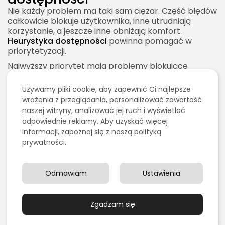
Nie każdy problem ma taki sam ciężar. Część błędów
całkowicie blokuje użytkownika, inne utrudniają
korzystanie, a jeszcze inne obniżają komfort.
Heurystyka dostępności
powinna pomagać w
priorytetyzacji.
Najwyższy priorytet mają problemy blokujące
wykonanie zadania. Jeśli użytkownik nie może złożyć
zamówienia, zalogować się, wysłać formularza,
Używamy pliki cookie, aby zapewnić Ci najlepsze
zamknąć modala albo przejść dalej bez myszy, jest
wrażenia z przeglądania, personalizować zawartość
to problem krytyczny. Wysoki priorytet mają też
naszej witryny, analizować jej ruch i wyświetlać
błędy w kluczowych informacjach, takich jak cena,
odpowiednie reklamy. Aby uzyskać więcej
termin, status, ostrzeżenie lub komunikat o błędzie.
informacji, zapoznaj się z naszą polityką
Niższy priorytet mogą mieć problemy, które nie
prywatności.
blokują zadania, ale pogarszają doświadczenie, na
przykład nieoptymalne opisy, drobne niespójności
lub mniej istotne elementy dekoracyjne. Nie oznacza
Odmawiam
Ustawienia
to, że można je ignorować. Oznacza to, że zespół
powinien najpierw usuwać bariery największe.
Zgadzam się
Heurystyka dostępności a
odpowiedzialność biznesowa