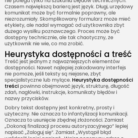
nie polega tylko na szukaniu błędów technicznych.
Czasem największą barierą jest język. Długi, urzędowy
komunikat może być formalnie poprawny, ale
niezrozumiały. Skomplikowany formularz może mieć
etykiety, ale nadal wymagać od użytkownika zbyt
dużego wysiłku poznawczego. Proces może być
dostępny technicznie, ale tak chaotyczny, że
użytkownik nie wie, co ma zrobić.
Heurystyka dostępności a treść
Treść jest jednym z najważniejszych elementów
dostępności. Nawet najlepiej zakodowany interfejs
nie pomoże, jeśli teksty są niejasne, zbyt
specjalistyczne lub mylące.
Heurystyka dostępności
treści
powinna obejmować język, strukturę, długość
zdań, nagłówki, instrukcje, komunikaty błędów i
nazwy przycisków.
Dobry tekst dostępny jest konkretny, prosty i
użyteczny. Nie oznacza to infantylizacji komunikacji.
Oznacza to usunięcie zbędnej złożoności. Zamiast
„Dokonaj finalizacji procesu autoryzacyjnego” lepiej
napisać „Zaloguj się”. Zamiast „Wystąpił błąd