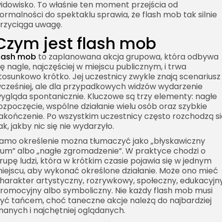
idowisko. To właśnie ten moment przejścia od
ormalności do spektaklu sprawia, że flash mob tak silnie
rzyciąga uwagę.
Czym jest flash mob
lash mob
to zaplanowana akcja grupowa, która odbywa
ię nagle, najczęściej w miejscu publicznym, i trwa
tosunkowo krótko. Jej uczestnicy zwykle znają scenariusz
cześniej, ale dla przypadkowych widzów wydarzenie
ygląda spontanicznie. Kluczowe są trzy elementy: nagłe
ozpoczęcie, wspólne działanie wielu osób oraz szybkie
akończenie. Po wszystkim uczestnicy często rozchodzą si
ak, jakby nic się nie wydarzyło.
amo określenie można tłumaczyć jako „błyskawiczny
łum” albo „nagłe zgromadzenie”. W praktyce chodzi o
rupę ludzi, która w krótkim czasie pojawia się w jednym
iejscu, aby wykonać określone działanie. Może ono mieć
harakter artystyczny, rozrywkowy, społeczny, edukacyjny
romocyjny albo symboliczny. Nie każdy flash mob musi
yć tańcem, choć taneczne akcje należą do najbardziej
nanych i najchętniej oglądanych.