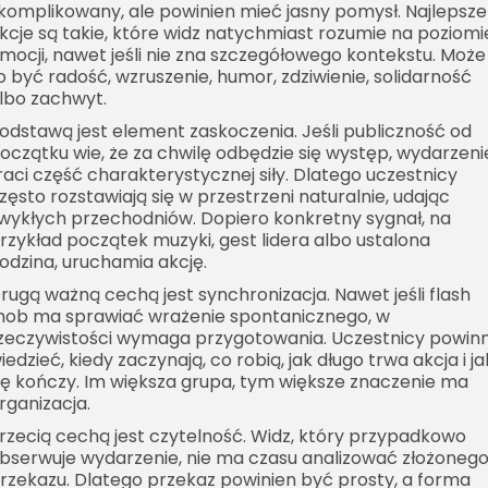
komplikowany, ale powinien mieć jasny pomysł. Najlepsze
kcje są takie, które widz natychmiast rozumie na poziomi
mocji, nawet jeśli nie zna szczegółowego kontekstu. Może
o być radość, wzruszenie, humor, zdziwienie, solidarność
lbo zachwyt.
odstawą jest element zaskoczenia. Jeśli publiczność od
oczątku wie, że za chwilę odbędzie się występ, wydarzeni
raci część charakterystycznej siły. Dlatego uczestnicy
zęsto rozstawiają się w przestrzeni naturalnie, udając
wykłych przechodniów. Dopiero konkretny sygnał, na
rzykład początek muzyki, gest lidera albo ustalona
odzina, uruchamia akcję.
rugą ważną cechą jest synchronizacja. Nawet jeśli flash
ob ma sprawiać wrażenie spontanicznego, w
zeczywistości wymaga przygotowania. Uczestnicy powinn
iedzieć, kiedy zaczynają, co robią, jak długo trwa akcja i ja
ię kończy. Im większa grupa, tym większe znaczenie ma
rganizacja.
rzecią cechą jest czytelność. Widz, który przypadkowo
bserwuje wydarzenie, nie ma czasu analizować złożoneg
rzekazu. Dlatego przekaz powinien być prosty, a forma