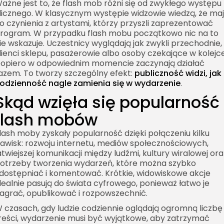
ażne jest to, że flash mob różni się od zwykłego występu
licznego. W klasycznym występie widzowie wiedzą, że ma
o czynienia z artystami, którzy przyszli zaprezentować
rogram. W przypadku flash mobu początkowo nic na to
ie wskazuje. Uczestnicy wyglądają jak zwykli przechodnie,
lienci sklepu, pasażerowie albo osoby czekające w kolejce
opiero w odpowiednim momencie zaczynają działać
azem. To tworzy szczególny efekt:
publiczność widzi, jak
odzienność nagle zamienia się w wydarzenie
.
Skąd wzięła się popularność
flash mobów
lash moby zyskały popularność dzięki połączeniu kilku
jawisk: rozwoju internetu, mediów społecznościowych,
atwiejszej komunikacji między ludźmi, kultury wiralowej ora
otrzeby tworzenia wydarzeń, które można szybko
dostępniać i komentować. Krótkie, widowiskowe akcje
dealnie pasują do świata cyfrowego, ponieważ łatwo je
agrać, opublikować i rozpowszechnić.
 czasach, gdy ludzie codziennie oglądają ogromną liczbę
reści, wydarzenie musi być wyjątkowe, aby zatrzymać