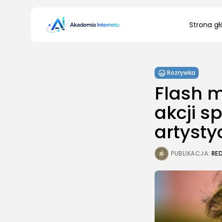
Search
Strona g
for:
Rozrywka
Flash 
akcji s
artysty
PUBLIKACJA:
RE