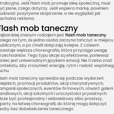
trakcyjna. Jeśli flash mob promuje ideę społeczną, musi
yć jasne, czego dotyczy. Jeśli wspiera markę, powinien
udować pozytywne skojarzenie, a nie wyglądać jak
achalna reklama.
Flash mob taneczny
ajbardziej znanym rodzajem jest
flash mob taneczny
.
olega na tym, że jedna osoba zaczyna tańczyć w miejscu
ublicznym, a po chwili dołączają kolejne. Z czasem
owstaje większa choreografia, która przyciąga uwagę
rzechodniów. Tego typu akcje są efektowne, ponieważ
aniec jest uniwersalnym językiem emocji. Nie trzeba znać
ontekstu, aby zrozumieć energię, rytm i radość wspólneg
uchu.
lash mob taneczny sprawdza się podczas wydarzeń
iejskich, promocji produktów, akcji charytatywnych,
ampanii społecznych, eventów firmowych, otwarć galerii
andlowych, akcji szkolnych i uroczystości prywatnych.
oże być profesjonalny i widowiskowy albo prostszy,
party na łatwej choreografii, do której mogą dołączyć
soby bez doświadczenia tanecznego.