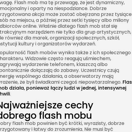
wagę. Flash mob ma tę przewagę, że jest dynamiczny,
mocjonalny i oparty na niespodziance. Dobrze
rzygotowana akcja może zostać obejrzana przez tysiące
sób na miejscu, a później przez setki tysięcy albo miliony
dbiorców online. Właśnie dlatego flash mob stał się
trakcyjnym narzędziem nie tylko dla grup artystycznych,
le również dla marek, organizacji społecznych, szkół,
nstytucji kultury i organizatorów wydarzeń.
opularność flash mobów wynika także z ich społecznego
harakteru. Widzowie często reagują uśmiechem,
agrywają wydarzenie telefonem, klaszczą albo
pontanicznie dołączają do zabawy. Uczestnicy czują
nergię wspólnego działania, a obserwatorzy mają
rażenie, że byli świadkami czegoś niepowtarzalnego.
Fla
ob działa, ponieważ łączy ludzi w jednej, intensywnej
hwili
.
Najważniejsze cechy
dobrego flash mobu
obry flash mob powinien być krótki, wyrazisty, dobrze
rzygotowany i łatwy do zrozumienia. Nie musi być