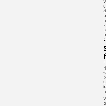
W
Flash mob w szkole i na
u
uczelni
d
p
Flash mob na weselu i
n
wydarzeniach prywatnych
k
Flash mob jako forma
D
r
sztuki miejskiej
c
Różnica między flash
mobem a happeningiem
Flash mob a viral
marketing
F
z
Jak zaplanować
ł
publikację flash mobu
p
online
u
i
Flash mob a lokalna
n
społeczność
W
Flash mob w galeriach
t