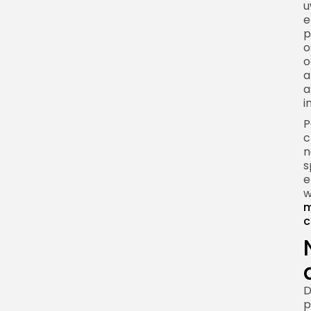
handlowych
u
e
Flash mob na dworcu,
p
lotnisku i w komunikacji
o
o
Flash mob a fotografia
a
Flash mob jako narzędzie
a
i
promocji wydarzenia
P
Flash mob a branding
c
miasta
n
Flash mob w kampaniach
s
e
charytatywnych
w
Flash mob a komunikacja
m
kryzysowa
c
Najczęstsze błędy przy
organizacji flash mobu
Jak zwiększyć
D
skuteczność flash mobu
p