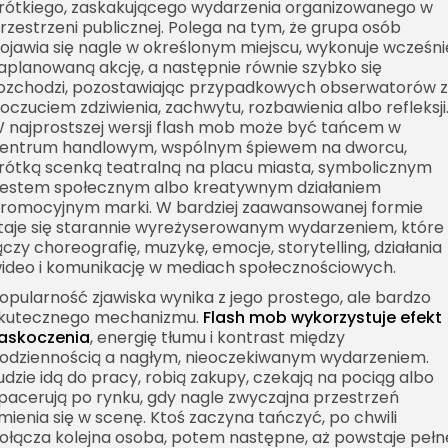
rótkiego, zaskakującego wydarzenia organizowanego w
rzestrzeni publicznej. Polega na tym, że grupa osób
ojawia się nagle w określonym miejscu, wykonuje wcześni
aplanowaną akcję, a następnie równie szybko się
ozchodzi, pozostawiając przypadkowych obserwatorów z
oczuciem zdziwienia, zachwytu, rozbawienia albo refleksji
 najprostszej wersji flash mob może być tańcem w
entrum handlowym, wspólnym śpiewem na dworcu,
rótką scenką teatralną na placu miasta, symbolicznym
estem społecznym albo kreatywnym działaniem
romocyjnym marki. W bardziej zaawansowanej formie
taje się starannie wyreżyserowanym wydarzeniem, które
ączy choreografię, muzykę, emocje, storytelling, działania
ideo i komunikację w mediach społecznościowych.
opularność zjawiska wynika z jego prostego, ale bardzo
kutecznego mechanizmu.
Flash mob wykorzystuje efekt
askoczenia
, energię tłumu i kontrast między
odziennością a nagłym, nieoczekiwanym wydarzeniem.
udzie idą do pracy, robią zakupy, czekają na pociąg albo
pacerują po rynku, gdy nagle zwyczajna przestrzeń
mienia się w scenę. Ktoś zaczyna tańczyć, po chwili
ołącza kolejna osoba, potem następne, aż powstaje pełn