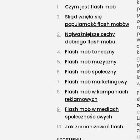
k
Czym jest flash mob
p
p
Skąd wzięła się
z
popularność flash mobów
r
p
Najważniejsze cechy
W
dobrego flash mobu
c
Flash mob taneczny
k
g
Flash mob muzyczny
p
s
Flash mob społeczny
ł
Flash mob marketingowy
w
Flash mob w kampaniach
P
s
reklamowych
z
Flash mob w mediach
c
społecznościowych
L
s
Jak zorganizować flash
z
mob
d
UDOSTĘPNIJ