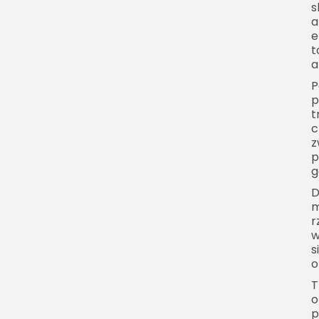
s
Flash mob jako
a
doświadczenie
e
wspólnotowe
t
a
Flash mob a
autentyczność
P
p
Flash mob w kulturze
t
popularnej
c
z
Ewolucja flash mobów
p
Przyszłość flash mobów
g
Flash mob jako narzędzie
D
m
komunikacji, które zostaje
r
w pamięci
w
s
o
T
o
p