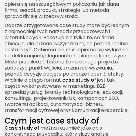
Treści evergreen
opiera się na szczegółowym pokazaniu, jak dana
firma, zespół, produkt, strategia lub metoda
Case study of w edukacji i nauce
sprawdziły się w rzeczywistości.
Analiza realnych sytuacji
Dobrze przygotowane case study może być jednym
z najmocniejszych narzędzi sprzedażowych i
Rozwijanie myślenia krytycznego
wizerunkowych. Pokazuje nie tylko to, co firma
Case study of w projektowaniu UX
obiecuje, ale przede wszystkim to, co potrafi realnie
dostarczyć. Odbiorca nie musi opierać się wyłącznie
Pokazywanie procesu projektowego
na deklaracjach, sloganach i hasłach reklamowych.
Różnica między portfolio a case study
Może prześledzić historię konkretnego projektu,
zobaczyć punkt wyjścia, zrozumieć wyzwania,
Case study of w SEO
poznać decyzje podjęte po drodze i ocenić efekty.
Właśnie dlatego format
case study of
jest tak
Jak wygląda case study SEO
często wykorzystywany w marketingu B2B,
Case study SEO jako materiał sprzedażowy
sprzedaży usług, branży technologicznej, edukacji,
konsultingu, projektowaniu UX, kampaniach SEO,
Case study of w social media marketingu
tworzeniu aplikacji, automatyzacji biznesu,
Analiza kampanii społecznościowej
transformacji cyfrowej oraz komunikacji eksperckiej.
Czym jest case study of
Wnioski ważniejsze niż same liczby
Case study of
można rozumieć jako opis
Case study of w e-commerce
konkretnego przypadku, który służy analizie,