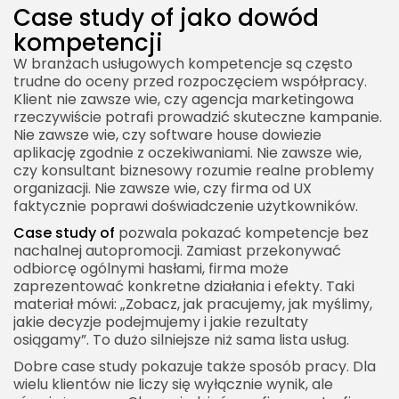
Case study of jako dowód
Jak zwiększyć wiarygodność anonimowego
kompetencji
case study
W branżach usługowych kompetencje są często
Format case study of na stronie internetowej
trudne do oceny przed rozpoczęciem współpracy.
Klient nie zawsze wie, czy agencja marketingowa
Długi artykuł blogowy
rzeczywiście potrafi prowadzić skuteczne kampanie.
Krótkie case study sprzedażowe
Nie zawsze wie, czy software house dowiezie
aplikację zgodnie z oczekiwaniami. Nie zawsze wie,
Prezentacja lub PDF
czy konsultant biznesowy rozumie realne problemy
Wideo case study
organizacji. Nie zawsze wie, czy firma od UX
faktycznie poprawi doświadczenie użytkowników.
Język i styl w case study of
Case study of
pozwala pokazać kompetencje bez
Konkret zamiast sloganów
nachalnej autopromocji. Zamiast przekonywać
odbiorcę ogólnymi hasłami, firma może
Narracja zamiast raportu
zaprezentować konkretne działania i efekty. Taki
Umiarkowane użycie pogrubień
materiał mówi: „Zobacz, jak pracujemy, jak myślimy,
jakie decyzje podejmujemy i jakie rezultaty
Przykładowy szablon case study of
osiągamy”. To dużo silniejsze niż sama lista usług.
Case study of a company
Dobre case study pokazuje także sposób pracy. Dla
wielu klientów nie liczy się wyłącznie wynik, ale
Analiza firmy jako studium przypadku