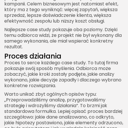
kampanii. Celem biznesowym jest natomiast efekt,
Znaczenie komunikacji
który ma z tego wyniknąć: więcej zapytań, większa
Case study of crisis management
sprzedaż, lepsze doświadczenie klienta, większa
efektywność zespołu lub niższy koszt obsługi.
Analiza kryzysu
Najlepsze case study pokazuje oba poziomy. Dzięki
Wartość edukacyjna
temu odbiorca widzi, że projekt nie był wykonany dla
samego wykonania, ale miał wspierać konkretny
Case study of jako narzędzie rekrutacyjne
rezultat.
Portfolio specjalisty
Proces działania
Znaczenie roli autora
Proces to serce każdego case study. To tutaj firma
pokazuje swój sposób myślenia. Odbiorca może
Jak promować case study of
zobaczyć, jakie kroki zostały podjęte, jakie analizy
Strona internetowa
wykonano, jakie decyzje zapadły i dlaczego wybrano
konkretne rozwiązania.
Blog i SEO
Warto unikać zbyt ogólnych opisów typu:
Social media
„Przeprowadziliśmy analizę, przygotowaliśmy
strategię i wdrożyliśmy działania”. To brzmi jak
Newsletter
standardowa formułka. Lepiej opisać proces bardziej
Sprzedaż bezpośrednia
szczegółowo: jakie dane analizowano, co odkryto,
jakie hipotezy postawiono, jakie elementy odrzucono,
Jak mierzyć skuteczność case study