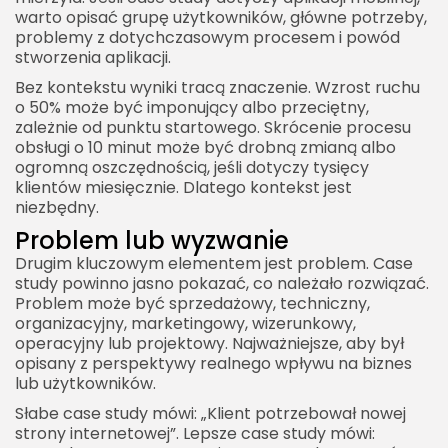
warto opisać grupę użytkowników, główne potrzeby,
Transformacja cyfrowa w praktyce
problemy z dotychczasowym procesem i powód
Wyzwania transformacji
stworzenia aplikacji.
Case study of brand strategy
Bez kontekstu wyniki tracą znaczenie. Wzrost ruchu
o 50% może być imponujący albo przeciętny,
Strategia marki jako proces
zależnie od punktu startowego. Skrócenie procesu
Znaczenie narracji
obsługi o 10 minut może być drobną zmianą albo
ogromną oszczędnością, jeśli dotyczy tysięcy
Case study of product launch
klientów miesięcznie. Dlatego kontekst jest
niezbędny.
Wprowadzenie produktu na rynek
Problem lub wyzwanie
Premiera jako początek, nie koniec
Drugim kluczowym elementem jest problem. Case
Case study of rebranding
study powinno jasno pokazać, co należało rozwiązać.
Problem może być sprzedażowy, techniczny,
Rebranding jako zmiana strategiczna
organizacyjny, marketingowy, wizerunkowy,
Efekty rebrandingu
operacyjny lub projektowy. Najważniejsze, aby był
opisany z perspektywy realnego wpływu na biznes
Case study of content marketing
lub użytkowników.
Treści jako długoterminowa inwestycja
Słabe case study mówi: „Klient potrzebował nowej
strony internetowej”. Lepsze case study mówi:
Jakość ponad ilość