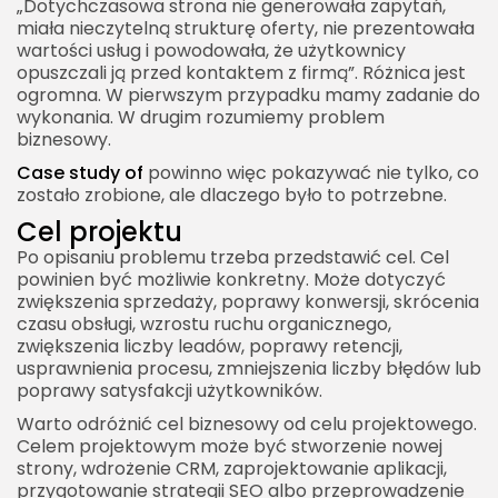
„Dotychczasowa strona nie generowała zapytań,
Case study of sales process
miała nieczytelną strukturę oferty, nie prezentowała
wartości usług i powodowała, że użytkownicy
Optymalizacja sprzedaży
opuszczali ją przed kontaktem z firmą”. Różnica jest
Wpływ na zespół
ogromna. W pierwszym przypadku mamy zadanie do
wykonania. W drugim rozumiemy problem
Case study of customer success
biznesowy.
Utrzymanie klienta
Case study of
powinno więc pokazywać nie tylko, co
zostało zrobione, ale dlaczego było to potrzebne.
Wartość po zakupie
Cel projektu
Case study of innovation
Po opisaniu problemu trzeba przedstawić cel. Cel
Innowacja jako odpowiedź na problem
powinien być możliwie konkretny. Może dotyczyć
zwiększenia sprzedaży, poprawy konwersji, skrócenia
Eksperymentowanie
czasu obsługi, wzrostu ruchu organicznego,
Case study of leadership
zwiększenia liczby leadów, poprawy retencji,
usprawnienia procesu, zmniejszenia liczby błędów lub
Przywództwo w konkretnym kontekście
poprawy satysfakcji użytkowników.
Lekcje dla organizacji
Warto odróżnić cel biznesowy od celu projektowego.
Celem projektowym może być stworzenie nowej
Case study of change management
strony, wdrożenie CRM, zaprojektowanie aplikacji,
Zarządzanie zmianą
przygotowanie strategii SEO albo przeprowadzenie