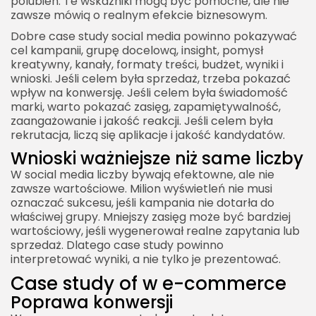
polubień. Te wskaźniki mogą być pomocne, ale nie
zawsze mówią o realnym efekcie biznesowym.
Dobre case study social media powinno pokazywać
cel kampanii, grupę docelową, insight, pomysł
kreatywny, kanały, formaty treści, budżet, wyniki i
wnioski. Jeśli celem była sprzedaż, trzeba pokazać
wpływ na konwersję. Jeśli celem była świadomość
marki, warto pokazać zasięg, zapamiętywalność,
zaangażowanie i jakość reakcji. Jeśli celem była
rekrutacja, liczą się aplikacje i jakość kandydatów.
Wnioski ważniejsze niż same liczby
W social media liczby bywają efektowne, ale nie
zawsze wartościowe. Milion wyświetleń nie musi
oznaczać sukcesu, jeśli kampania nie dotarła do
właściwej grupy. Mniejszy zasięg może być bardziej
wartościowy, jeśli wygenerował realne zapytania lub
sprzedaż. Dlatego case study powinno
interpretować wyniki, a nie tylko je prezentować.
Case study of w e-commerce
Poprawa konwersji