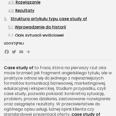
Rozwiązanie
Rezultaty
Struktura artykułu typu case study of
Wprowadzenie do historii
Opis sytuacji wyjściowej
Analiza problemu
UDOSTĘPNIJ
Facebook
Twitter
Email
Share
Strategia i działania
Efekty i wnioski
Case study of
to fraza, która na pierwszy rzut oka
Case study of w sprzedaży B2B
może brzmieć jak fragment angielskiego tytułu, ale w
Dlaczego case study działa w B2B
praktyce odnosi się do jednego z najważniejszych
formatów komunikacji biznesowej, marketingowej,
Case study jako materiał dla działu sprzedaży
edukacyjnej i eksperckiej. Studium przypadku, czyli
case study, pozwala pokazać konkretną sytuację,
Case study of w content marketingu
problem, proces działania, zastosowane rozwiązania
Budowanie eksperckości
oraz osiągnięte rezultaty. W przeciwieństwie do
ogólnego opisu usługi, luźnej opinii klienta czy
Wspieranie pozycjonowania
standardowej prezentacji oferty,
case study of