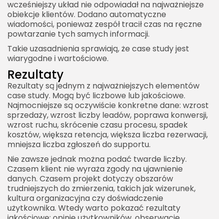
wcześniejszy układ nie odpowiadał na najważniejsze
praktyką
obiekcje klientów. Dodano automatyczne
wiadomości, ponieważ zespół tracił czas na ręczne
Etyka w tworzeniu case study
powtarzanie tych samych informacji.
Uczciwość danych
Takie uzasadnienia sprawiają, że case study jest
Poufność informacji
wiarygodne i wartościowe.
Realistyczne obietnice
Rezultaty
Rezultaty są jednym z najważniejszych elementów
Case study of jako inwestycja w wiarygodność
case study. Mogą być liczbowe lub jakościowe.
marki
Najmocniejsze są oczywiście konkretne dane: wzrost
Dlaczego firmy powinny regularnie publikować
sprzedaży, wzrost liczby leadów, poprawa konwersji,
wzrost ruchu, skrócenie czasu procesu, spadek
case studies
kosztów, większa retencja, większa liczba rezerwacji,
Case study of jako treść, która buduje przewagę
mniejsza liczba zgłoszeń do supportu.
Praktyczne wnioski dla tworzenia case study of
Nie zawsze jednak można podać twarde liczby.
Czasem klient nie wyraża zgody na ujawnienie
danych. Czasem projekt dotyczy obszarów
trudniejszych do zmierzenia, takich jak wizerunek,
kultura organizacyjna czy doświadczenie
użytkownika. Wtedy warto pokazać rezultaty
jakościowe: opinie użytkowników, obserwacje