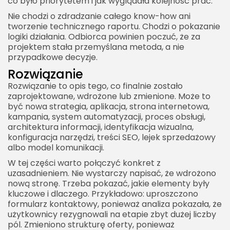
co było priorytetem i jak wyglądała kolejność prac.
Ruch i widoczność
Nie chodzi o zdradzanie całego know-how ani
Zaangażowanie
tworzenie technicznego raportu. Chodzi o pokazanie
logiki działania. Odbiorca powinien poczuć, że za
Wpływ na sprzedaż
projektem stała przemyślana metoda, a nie
przypadkowe decyzje.
Dlaczego case study of powinno być długie i
szczegółowe
Rozwiązanie
Rozwiązanie to opis tego, co finalnie zostało
Case study of jako forma przekonywania bez
zaprojektowane, wdrożone lub zmienione. Może to
nachalnej sprzedaży
być nowa strategia, aplikacja, strona internetowa,
Praktyczny przykład konstrukcji case study of
kampania, system automatyzacji, proces obsługi,
architektura informacji, identyfikacja wizualna,
Case study of w komunikacji międzynarodowej
konfiguracja narzędzi, treści SEO, lejek sprzedażowy
albo model komunikacji.
Jak stworzyć case study, które naprawdę się
pozycjonuje
W tej części warto połączyć konkret z
uzasadnieniem. Nie wystarczy napisać, że wdrożono
Dobierz frazy powiązane
nową stronę. Trzeba pokazać, jakie elementy były
kluczowe i dlaczego. Przykładowo: uproszczono
Zadbaj o intencję użytkownika
formularz kontaktowy, ponieważ analiza pokazała, że
Twórz unikalną wartość
użytkownicy rezygnowali na etapie zbyt dużej liczby
pól. Zmieniono strukturę oferty, ponieważ
Case study of jako most między teorią a