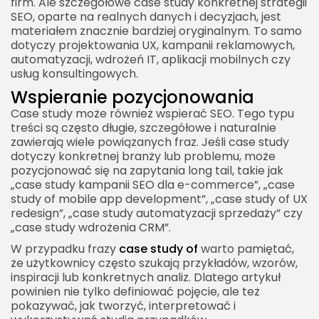
firm. Ale szczegółowe case study konkretnej strategii
SEO, oparte na realnych danych i decyzjach, jest
materiałem znacznie bardziej oryginalnym. To samo
dotyczy projektowania UX, kampanii reklamowych,
automatyzacji, wdrożeń IT, aplikacji mobilnych czy
usług konsultingowych.
Wspieranie pozycjonowania
Case study może również wspierać SEO. Tego typu
treści są często długie, szczegółowe i naturalnie
zawierają wiele powiązanych fraz. Jeśli case study
dotyczy konkretnej branży lub problemu, może
pozycjonować się na zapytania long tail, takie jak
„case study kampanii SEO dla e-commerce”, „case
study of mobile app development”, „case study of UX
redesign”, „case study automatyzacji sprzedaży” czy
„case study wdrożenia CRM”.
W przypadku frazy
case study of
warto pamiętać,
że użytkownicy często szukają przykładów, wzorów,
inspiracji lub konkretnych analiz. Dlatego artykuł
powinien nie tylko definiować pojęcie, ale też
pokazywać, jak tworzyć, interpretować i