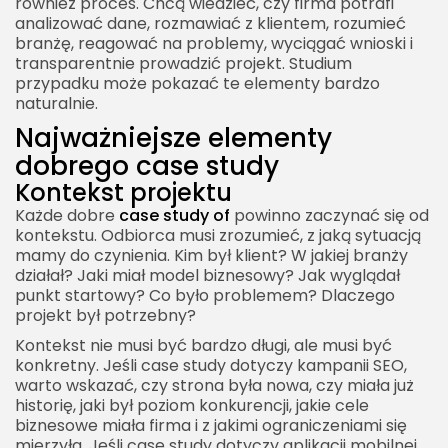
również proces. Chcą wiedzieć, czy firma potrafi
Wartość dla czytelnika
analizować dane, rozmawiać z klientem, rozumieć
branżę, reagować na problemy, wyciągać wnioski i
Case study of a project
transparentnie prowadzić projekt. Studium
Projekt jako historia decyzji
przypadku może pokazać te elementy bardzo
naturalnie.
Rola zespołu
Najważniejsze elementy
Case study of success
dobrego case study
Sukces jako rezultat procesu
Kontekst projektu
Ostrożność wobec zbyt idealnych historii
Każde dobre
case study of
powinno zaczynać się od
kontekstu. Odbiorca musi zrozumieć, z jaką sytuacją
Case study of failure
mamy do czynienia. Kim był klient? W jakiej branży
Dlaczego porażki są wartościowe
działał? Jaki miał model biznesowy? Jak wyglądał
punkt startowy? Co było problemem? Dlaczego
Jak pisać o porażce
projekt był potrzebny?
Case study of customer experience
Kontekst nie musi być bardzo długi, ale musi być
konkretny. Jeśli case study dotyczy kampanii SEO,
Doświadczenie klienta jako temat analizy
warto wskazać, czy strona była nowa, czy miała już
Połączenie emocji i danych
historię, jaki był poziom konkurencji, jakie cele
biznesowe miała firma i z jakimi ograniczeniami się
Case study of digital transformation
mierzyła. Jeśli case study dotyczy aplikacji mobilnej,