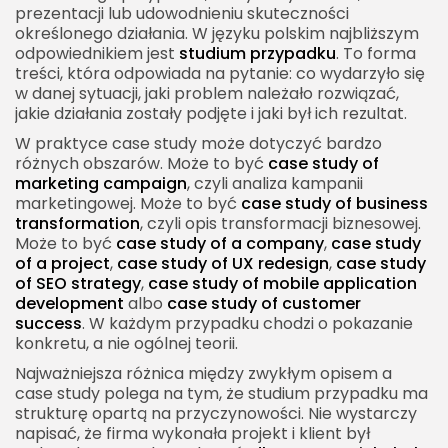
Poprawa konwersji
prezentacji lub udowodnieniu skuteczności
określonego działania. W języku polskim najbliższym
Znaczenie danych
odpowiednikiem jest
studium przypadku
. To forma
treści, która odpowiada na pytanie: co wydarzyło się
Case study of w tworzeniu aplikacji
w danej sytuacji, jaki problem należało rozwiązać,
Od problemu do produktu
jakie działania zostały podjęte i jaki był ich rezultat.
Technologie w case study
W praktyce case study może dotyczyć bardzo
różnych obszarów. Może to być
case study of
Case study of w automatyzacji biznesu
marketing campaign
, czyli analiza kampanii
Pokazywanie oszczędności czasu
marketingowej. Może to być
case study of business
transformation
, czyli opis transformacji biznesowej.
Efekt organizacyjny
Może to być
case study of a company
,
case study
of a project
,
case study of UX redesign
,
case study
Case study of w budowaniu marki
of SEO strategy
,
case study of mobile application
Storytelling i zaufanie
development
albo
case study of customer
success
. W każdym przypadku chodzi o pokazanie
Pokazywanie specjalizacji
konkretu, a nie ogólnej teorii.
Jak napisać skuteczne case study of
Najważniejsza różnica między zwykłym opisem a
case study polega na tym, że studium przypadku ma
Zacznij od odbiorcy
strukturę opartą na przyczynowości. Nie wystarczy
Pisz konkretnie
napisać, że firma wykonała projekt i klient był