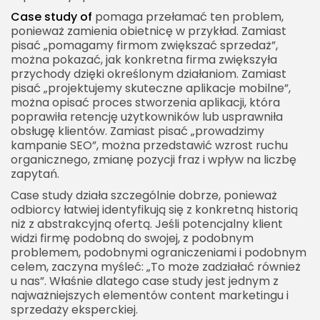
Góra lejka
Case study of
pomaga przełamać ten problem,
Środek lejka
ponieważ zamienia obietnicę w przykład. Zamiast
pisać „pomagamy firmom zwiększać sprzedaż”,
Dół lejka
można pokazać, jak konkretna firma zwiększyła
przychody dzięki określonym działaniom. Zamiast
Jak dobrać temat case study
pisać „projektujemy skuteczne aplikacje mobilne”,
Wybierz projekt z jasnym problemem
można opisać proces stworzenia aplikacji, która
poprawiła retencję użytkowników lub usprawniła
Wybierz projekt podobny do klientów, których
obsługę klientów. Zamiast pisać „prowadzimy
chcesz pozyskać
kampanie SEO”, można przedstawić wzrost ruchu
organicznego, zmianę pozycji fraz i wpływ na liczbę
Wybierz projekt z ciekawą lekcją
zapytań.
Jak uzyskać zgodę klienta na case study
Case study działa szczególnie dobrze, ponieważ
Rozmawiaj o case study już na etapie
odbiorcy łatwiej identyfikują się z konkretną historią
niż z abstrakcyjną ofertą. Jeśli potencjalny klient
współpracy
widzi firmę podobną do swojej, z podobnym
Zaproponuj autoryzację
problemem, podobnymi ograniczeniami i podobnym
celem, zaczyna myśleć: „To może zadziałać również
Pokaż korzyść dla klienta
u nas”. Właśnie dlatego case study jest jednym z
Anonimowe case study of
najważniejszych elementów content marketingu i
sprzedaży eksperckiej.
Kiedy warto anonimizować