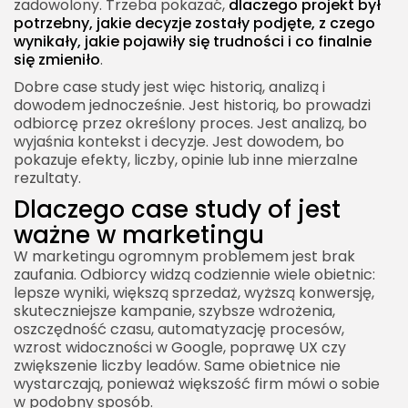
zadowolony. Trzeba pokazać,
dlaczego projekt był
Pokazuj decyzje, nie tylko działania
potrzebny, jakie decyzje zostały podjęte, z czego
Używaj danych z umiarem
wynikały, jakie pojawiły się trudności i co finalnie
się zmieniło
.
Zachowaj wiarygodny ton
Dobre case study jest więc historią, analizą i
Najczęstsze błędy w case study of
dowodem jednocześnie. Jest historią, bo prowadzi
odbiorcę przez określony proces. Jest analizą, bo
Brak problemu
wyjaśnia kontekst i decyzje. Jest dowodem, bo
Brak wyników
pokazuje efekty, liczby, opinie lub inne mierzalne
rezultaty.
Zbyt dużo autopromocji
Dlaczego case study of jest
Zbyt mało kontekstu
ważne w marketingu
Zbyt techniczny język
W marketingu ogromnym problemem jest brak
Jak case study of wpływa na decyzję klienta
zaufania. Odbiorcy widzą codziennie wiele obietnic:
lepsze wyniki, większą sprzedaż, wyższą konwersję,
Redukcja ryzyka
skuteczniejsze kampanie, szybsze wdrożenia,
oszczędność czasu, automatyzację procesów,
Ułatwienie porównania dostawców
wzrost widoczności w Google, poprawę UX czy
Budowanie zaufania przed kontaktem
zwiększenie liczby leadów. Same obietnice nie
wystarczają, ponieważ większość firm mówi o sobie
Case study of jako element lejka sprzedażowego
w podobny sposób.