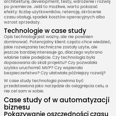
architekturę, development, testy, wdrożenie i rozwój
po premierze. Jeśli to możliwe, warto pokazać
efekty: liczbę użytkowników, retencję, skrócenie
czasu obsługi, spadek kosztów operacyjnych albo
wzrost sprzedaży.
2026 Akademia Internetu Wszelkie prawa
Technologie w case study
zastrzeżone. Treści umieszczone na stronie
Opis technologii jest ważny, ale nie powinien
chronione są prawem autorskim.
dominować. Potencjalny klient często chce wiedzieć,
jakie rozwiązania techniczne zostały użyte, ale
jeszcze bardziej interesuje go, dlaczego wybrano
właśnie takie podejście. Czy technologia była
dopasowana do skali projektu? Czy pozwalała
szybko uruchomić MVP? Czy wspierała
bezpieczeństwo? Czy ułatwiała późniejszy rozwój?
W case study technologia powinna być
przedstawiona jako narzędzie do osiągnięcia celu, a
nie cel sam w sobie.
Case study of w automatyzacji
biznesu
Pokazywanie oszczędności czasu