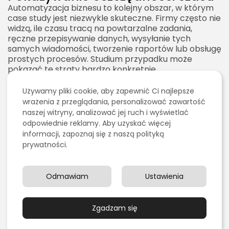
Automatyzacja biznesu to kolejny obszar, w którym
case study jest niezwykle skuteczne. Firmy często nie
widzą, ile czasu tracą na powtarzalne zadania,
ręczne przepisywanie danych, wysyłanie tych
samych wiadomości, tworzenie raportów lub obsługę
prostych procesów. Studium przypadku może
pokazać te straty bardzo konkretnie.
Dobre case study automatyzacji opisuje proces
Używamy pliki cookie, aby zapewnić Ci najlepsze
przed zmianą, wskazuje wąskie gardła, pokazuje
wrażenia z przeglądania, personalizować zawartość
wdrożone narzędzia i przedstawia efekt. Może to być
naszej witryny, analizować jej ruch i wyświetlać
skrócenie czasu obsługi leadów, automatyczne
odpowiednie reklamy. Aby uzyskać więcej
przypisywanie zadań, integracja formularza z CRM,
informacji, zapoznaj się z naszą polityką
automatyczne fakturowanie, synchronizacja danych
prywatności.
lub generowanie raportów.
Efekt organizacyjny
Automatyzacja nie zawsze oznacza tylko
Odmawiam
Ustawienia
oszczędność czasu. Może poprawiać jakość danych,
zmniejszać liczbę błędów, przyspieszać reakcję na
klienta, zwiększać przejrzystość procesu i odciążać
Zgadzam się
pracowników od monotonnych zadań. Case study
powinno pokazywać również te efekty, ponieważ